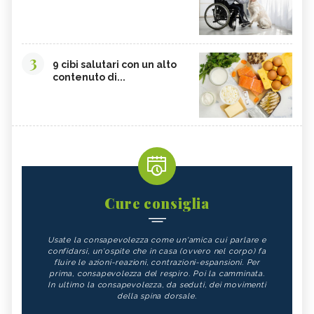
3
9 cibi salutari con un alto
contenuto di...
Cure consiglia
Usate la consapevolezza come un'amica cui parlare e
confidarsi, un'ospite che in casa (ovvero nel corpo) fa
fluire le azioni-reazioni, contrazioni-espansioni. Per
prima, consapevolezza del respiro. Poi la camminata.
In ultimo la consapevolezza, da seduti, dei movimenti
della spina dorsale.