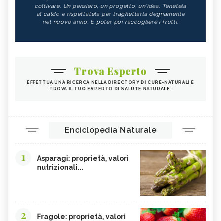
coltivare. Un pensiero, un progetto, un'idea. Tenetela
al caldo e rispettatela per traghettarla degnamente
nel nuovo anno. E poter poi raccogliere i frutti.
Trova Esperto
EFFETTUA UNA RICERCA NELLA DIRECTORY DI CURE-NATURALI E
TROVA IL TUO ESPERTO DI SALUTE NATURALE.
Enciclopedia Naturale
1
Asparagi: proprietà, valori
nutrizionali...
2
Fragole: proprietà, valori