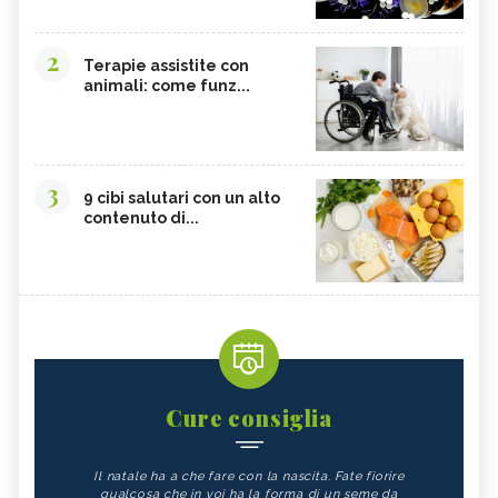
2
Terapie assistite con
animali: come funz...
3
9 cibi salutari con un alto
contenuto di...
Cure consiglia
Il natale ha a che fare con la nascita. Fate fiorire
qualcosa che in voi ha la forma di un seme da