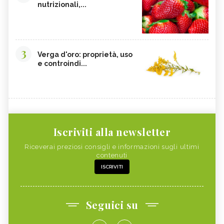
nutrizionali,...
3
Verga d'oro: proprietà, uso
e controindi...
Iscriviti alla newsletter
Riceverai preziosi consigli e informazioni sugli ultimi
contenuti
ISCRIVITI
Seguici su