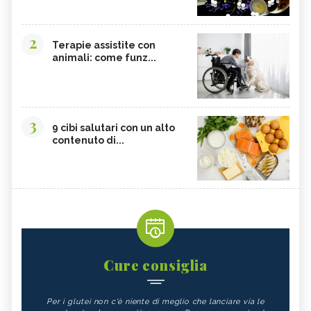
2
Terapie assistite con
animali: come funz...
3
9 cibi salutari con un alto
contenuto di...
Cure consiglia
Per i glutei non c'è niente di meglio che lanciare via le