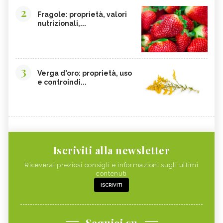
2
Fragole: proprietà, valori
nutrizionali,...
3
Verga d'oro: proprietà, uso
e controindi...
Iscriviti alla newsletter
Riceverai preziosi consigli e informazioni sugli ultimi
contenuti
ISCRIVITI
Seguici su