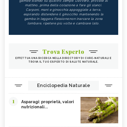
gambe stando su quattro zampe. Davvero, provate al
mattino, prima della colazione a fare gli slanci.
Carponi, mani e ginocchia appoggiate a terra,
espirando distendere il ginocchio mantenendo la
gamba in leggera flessione;non inarcare la zona
lombare, ripetere più volte e cambiare lato.
Trova Esperto
EFFETTUA UNA RICERCA NELLA DIRECTORY DI CURE-NATURALI E
TROVA IL TUO ESPERTO DI SALUTE NATURALE.
Enciclopedia Naturale
1
Asparagi: proprietà, valori
nutrizionali...