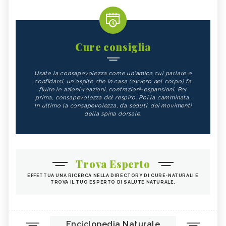
Cure consiglia
Usate la consapevolezza come un'amica cui parlare e
confidarsi, un'ospite che in casa (ovvero nel corpo) fa
fluire le azioni-reazioni, contrazioni-espansioni. Per
prima, consapevolezza del respiro. Poi la camminata.
In ultimo la consapevolezza, da seduti, dei movimenti
della spina dorsale.
Trova Esperto
EFFETTUA UNA RICERCA NELLA DIRECTORY DI CURE-NATURALI E
TROVA IL TUO ESPERTO DI SALUTE NATURALE.
Enciclopedia Naturale