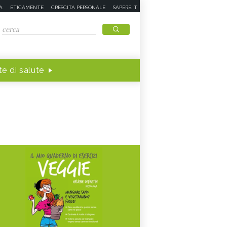
A
ETICAMENTE
CRESCITA PERSONALE
SAPERE.IT
e di salute