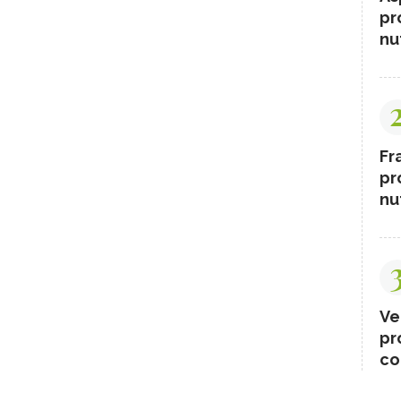
pr
nut
Fr
pr
nut
Ve
pr
co