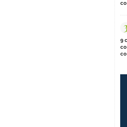
co
9 c
co
co