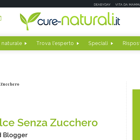
DEABYDAY
VITA DA MAMM
 naturale
Trova l'esperto
Speciali
Rispost
 Zucchero
lce Senza Zucchero
 Blogger