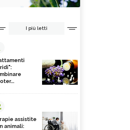
I più letti
1
attamenti
ridi":
mbinare
ioter...
2
rapie assistite
n animali: