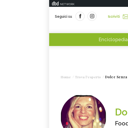
NETWORK
Seguici su
Iscriviti
Enciclopedia
Home
Trova l'esperto
Dolce Senza
Do
Food