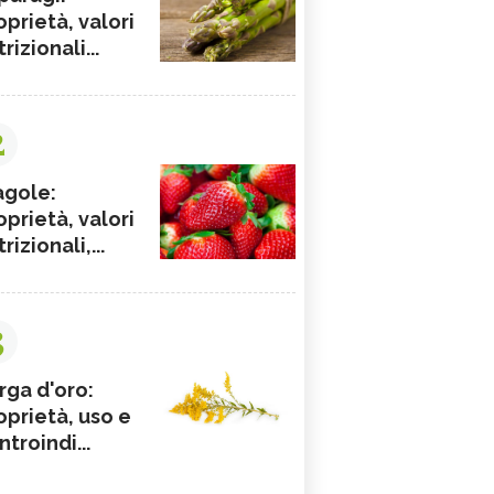
oprietà, valori
rizionali...
2
agole:
oprietà, valori
rizionali,...
3
rga d'oro:
oprietà, uso e
ntroindi...