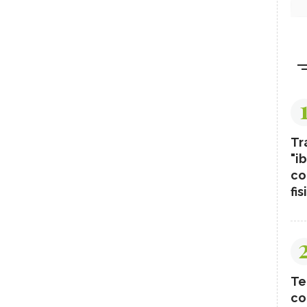
Tr
"ib
co
fis
Te
co