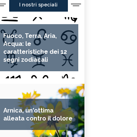
I nostri speciali
Fuoco, Terra, Aria,
Acqua: le
caratteristiche dei 12
segni zodiacali
Arnica, un'ottima
alleata contro il dolore