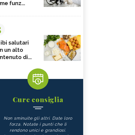
me funz...
3
ibi salutari
n un alto
ntenuto di...
Cure consiglia
Non sminuite gli altri. Date loro
forza. Notate i punti che li
rendono unici e grandiosi.