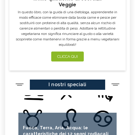
Veggie
In questo libro, con la guida di una dietologa, apprenderete in
modo efficace come eliminare dalla tavola carne e pesce per
sostituirli con proteine di alta qualità, senza alcun rischio di
carenze alimentari o perdita di peso. Adottare la rettitudine
vegetariana non significa rinunciare al gusto o alla varietà:
scoprirete come mantenervi in forma grazie a menu vegetariani
equilibrati!
CLICCA QUI
I nostri speciali
Fuoco, Terra, Aria, Acqua: le
caratteristiche dei 12 segni zodiacali