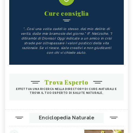
Cure consiglia
"...Così una volta caddi io stesso, dal mio delirio di
verità, dalle mie bramosie del giorno." (F. Nietzsche, "I
ditirambi di Dioniso) Oggi indicate a un amico in crisi
strade per oltrepassare i valori posticci della vita
razionale. Se vi riesce, siate creativi e non giudicanti
con chi vi chiede aiuto.
Trova Esperto
EFFETTUA UNA RICERCA NELLA DIRECTORY DI CURE-NATURALI E
TROVA IL TUO ESPERTO DI SALUTE NATURALE.
Enciclopedia Naturale