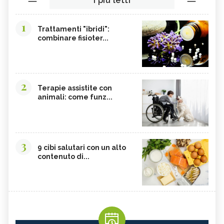
I più letti
1
Trattamenti "ibridi":
combinare fisioter...
2
Terapie assistite con
animali: come funz...
3
9 cibi salutari con un alto
contenuto di...