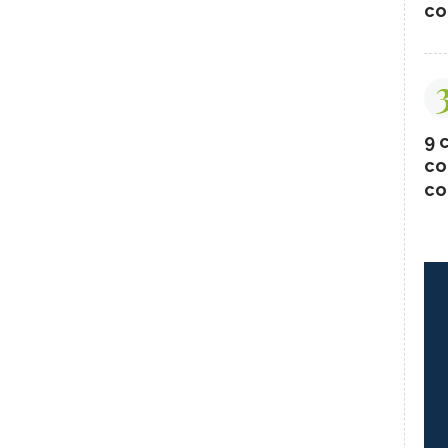
co
9 c
co
co