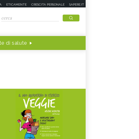
A
ETICAMENTE
CRESCITA PERSONALE
SAPERE.IT
e di salute