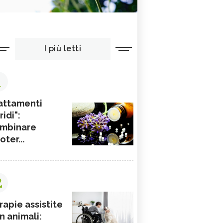
I più letti
1
attamenti
ridi":
mbinare
ioter...
2
rapie assistite
n animali: