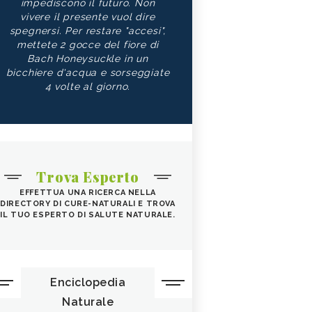
impediscono il futuro. Non
vivere il presente vuol dire
spegnersi. Per restare "accesi",
mettete 2 gocce del fiore di
Bach Honeysuckle in un
bicchiere d'acqua e sorseggiate
4 volte al giorno.
Trova Esperto
EFFETTUA UNA RICERCA NELLA
DIRECTORY DI CURE-NATURALI E TROVA
IL TUO ESPERTO DI SALUTE NATURALE.
Enciclopedia
Naturale