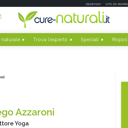
DEABYDAY
VITA DA MAMM
 naturale
Trova l'esperto
Speciali
Rispost
oni
ego Azzaroni
uttore Yoga