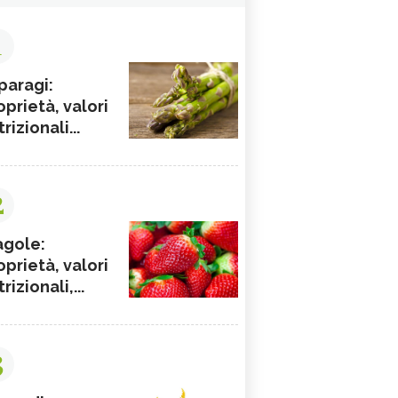
1
paragi:
oprietà, valori
rizionali...
2
agole:
oprietà, valori
rizionali,...
3