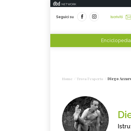
NETWORK
Seguici su
Iscriviti
Enciclopedia
Home
Trova l'esperto
Diego Azzar
Di
Istr