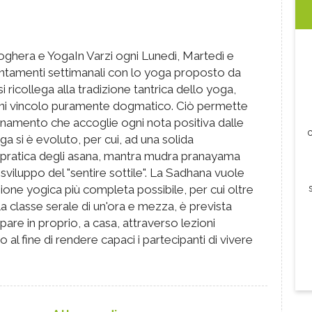
ghera e YogaIn Varzi ogni Lunedì, Martedì e
ntamenti settimanali con lo yoga proposto da
i ricollega alla tradizione tantrica dello yoga,
ogni vincolo puramente dogmatico. Ciò permette
segnamento che accoglie ogni nota positiva dalle
c
 yoga si è evoluto, per cui, ad una solida
a pratica degli asana, mantra mudra pranayama
sviluppo del "sentire sottile". La Sadhana vuole
sione yogica più completa possibile, per cui oltre
lla classe serale di un'ora e mezza, è prevista
ppare in proprio, a casa, attraverso lezioni
o al fine di rendere capaci i partecipanti di vivere