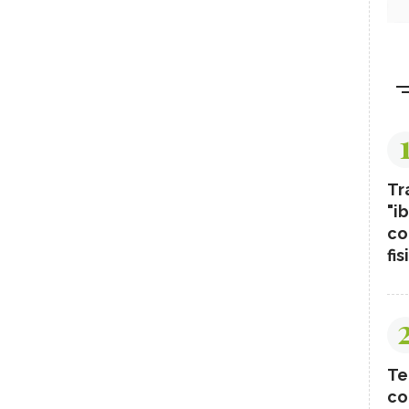
Tr
"ib
co
fis
Te
co