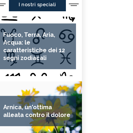
I nostri speciali
Fuoco, Terra, Aria,
Acqua: le
caratteristiche dei 12
segni zodiacali
Arnica, un'ottima
alleata contro il dolore