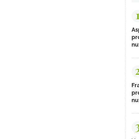
As
pr
nut
Fr
pr
nut