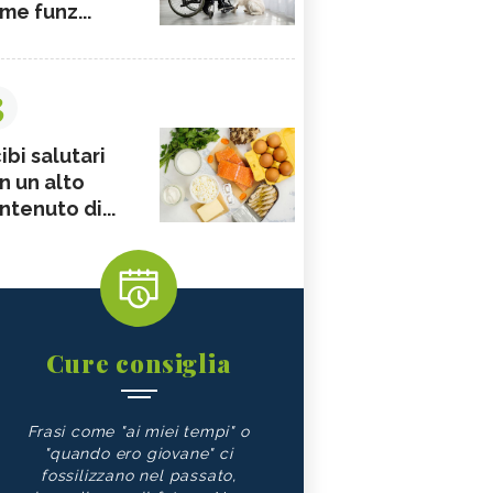
me funz...
3
ibi salutari
n un alto
ntenuto di...
Cure consiglia
Frasi come "ai miei tempi" o
"quando ero giovane" ci
fossilizzano nel passato,