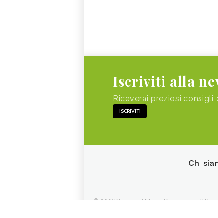
Iscriviti alla n
Riceverai preziosi consigli 
ISCRIVITI
Chi sia
© 2026 Copyright Media Data Factory S.R.L. - 