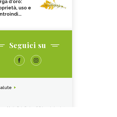
rga d'oro:
oprietà, uso e
ntroindi...
Seguici su
salute
ione. Media Data Factory S.R.L. sede legale in