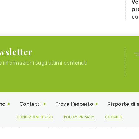
Ve
pr
co
ewsletter
e informazioni sugli ultimi contenuti
mo
Contatti
Trova l'esperto
Risposte di 
CONDIZIONI D'USO
POLICY PRIVACY
COOKIES
I contenuti sono di proprietà di Media Data Factory S.R.L, è vietata la riproduz
viale Sarca 226 Milano 20126 - PI/CF 09595010969