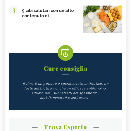
3
9 cibi salutari con un alto
contenuto di...
Cure consiglia
Il timo è un potente e sperimentato antisettico, un
forte antibiotico nonché un efficace antifungino.
Ottimo per i suoi effetti antispasmodici,
antinfiammatori e antitussivi.
Trova Esperto