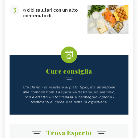
3
9 cibi salutari con un alto
contenuto di...
Cure consiglia
C'è chi non sa resistere ai piatti tipici, ma attenzione
alle combinazioni. La tipica valdostana, ad esempio,
non è affatto un toccanasa. Il formaggio ingloba i
frammenti di carne e rallenta la digestione.
Trova Esperto