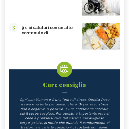
3
9 cibi salutari con un alto
contenuto di...
Cure consiglia
Ogni cambiamento è una fonte di stress. Questa frase
è vera e va letta per quello che è. Di per sé lo stress
non è negativo o positivo, è una condizione normale
cui il corpo reagisce. Per questo è importante volersi
bene e prendersi cura del sistema meraviglioso
corpo-psiche, in modo che quando il cambiamento ci
trasforma e varia le condizioni circostanti non siamo