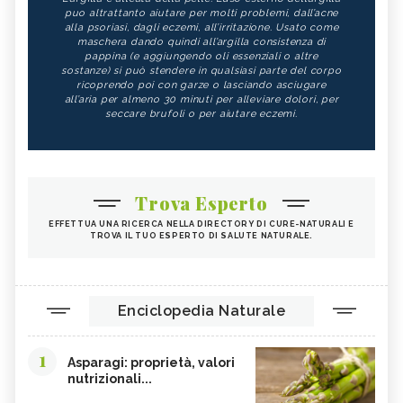
puo altrattanto aiutare per molti problemi, dall’acne
alla psoriasi, dagli eczemi, all’irritazione. Usato come
maschera dando quindi all’argilla consistenza di
pappina (e aggiungendo oli essenziali o altre
sostanze) si può stendere in qualsiasi parte del corpo
ricoprendo poi con garze o lasciando asciugare
all’aria per almeno 30 minuti per alleviare dolori, per
seccare brufoli o per aiutare eczemi.
Trova Esperto
EFFETTUA UNA RICERCA NELLA DIRECTORY DI CURE-NATURALI E
TROVA IL TUO ESPERTO DI SALUTE NATURALE.
Enciclopedia Naturale
1
Asparagi: proprietà, valori
nutrizionali...