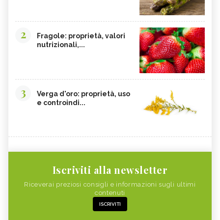
2
Fragole: proprietà, valori
nutrizionali,...
3
Verga d'oro: proprietà, uso
e controindi...
Iscriviti alla newsletter
Riceverai preziosi consigli e informazioni sugli ultimi
contenuti
ISCRIVITI