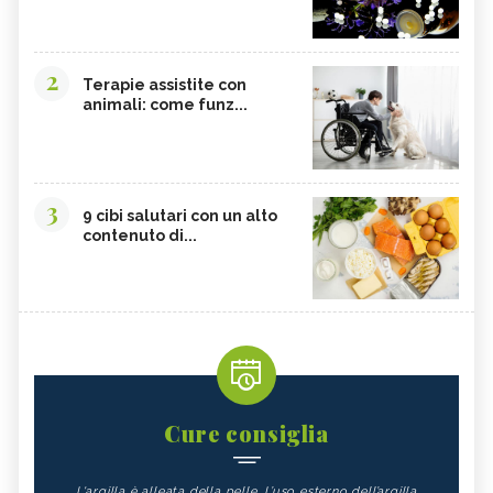
2
Terapie assistite con
animali: come funz...
3
9 cibi salutari con un alto
contenuto di...
Cure consiglia
L'argilla è alleata della pelle. L’uso esterno dell’argilla