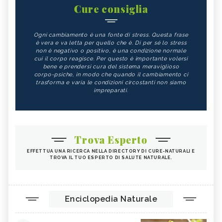
Cure consiglia
Ogni cambiamento è una fonte di stress. Questa frase
è vera e va letta per quello che è. Di per sé lo stress
non è negativo o positivo, è una condizione normale
cui il corpo reagisce. Per questo è importante volersi
bene e prendersi cura del sistema meraviglioso
corpo-psiche, in modo che quando il cambiamento ci
trasforma e varia le condizioni circostanti non siamo
impreparati.
Trova Esperto
EFFETTUA UNA RICERCA NELLA DIRECTORY DI CURE-NATURALI E
TROVA IL TUO ESPERTO DI SALUTE NATURALE.
Enciclopedia Naturale