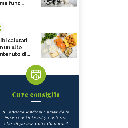
me funz...
3
ibi salutari
n un alto
ntenuto di...
Cure consiglia
Il Langone Medical Center della
New York University conferma
che, dopo una bella dormita, il