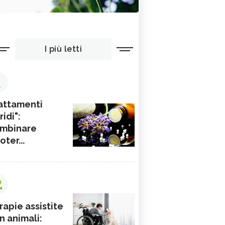
I più letti
1
attamenti
ridi":
mbinare
ioter...
2
rapie assistite
n animali: