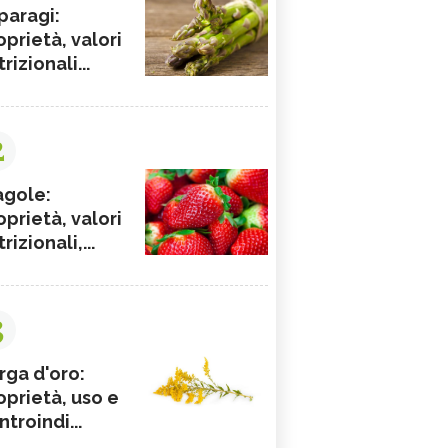
paragi:
oprietà, valori
rizionali...
2
agole:
oprietà, valori
rizionali,...
3
rga d'oro:
oprietà, uso e
ntroindi...