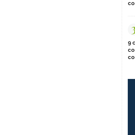
co
9 c
co
co