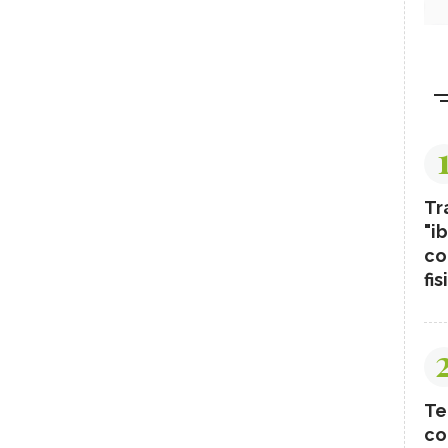
Tr
"ib
co
fis
Te
co