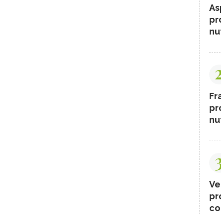
As
pr
nut
Fr
pr
nut
Ve
pr
co