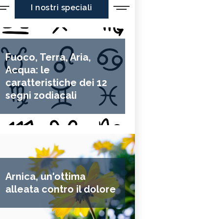
I nostri speciali
Fuoco, Terra, Aria,
Acqua: le
caratteristiche dei 12
segni zodiacali
Arnica, un'ottima
alleata contro il dolore