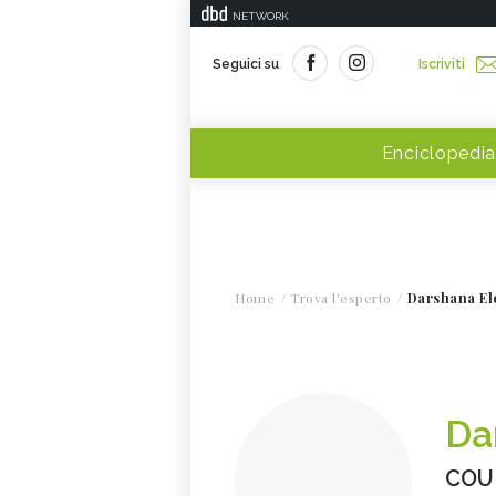
NETWORK
Seguici su
Iscriviti
Enciclopedia
Home
Trova l'esperto
Darshana El
Da
COUN