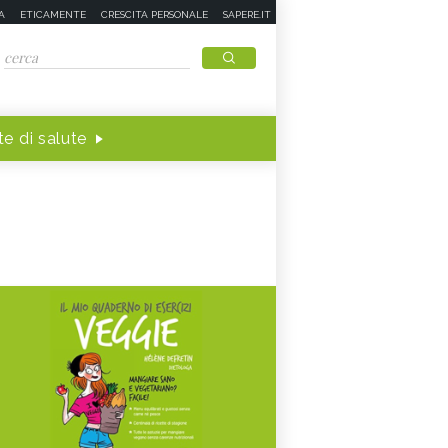
A
ETICAMENTE
CRESCITA PERSONALE
SAPERE.IT
e di salute