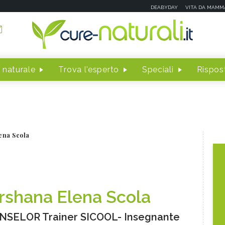
DEABYDAY
VITA DA MAMM
 naturale
Trova l'esperto
Speciali
Rispost
ena Scola
rshana Elena Scola
SELOR Trainer SICOOL- Insegnante