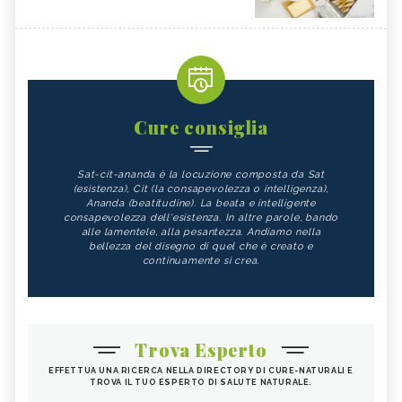
Cure consiglia
Sat-cit-ananda è la locuzione composta da Sat
(esistenza), Cit (la consapevolezza o intelligenza),
Ananda (beatitudine). La beata e intelligente
consapevolezza dell'esistenza. In altre parole, bando
alle lamentele, alla pesantezza. Andiamo nella
bellezza del disegno di quel che è creato e
continuamente si crea.
Trova Esperto
EFFETTUA UNA RICERCA NELLA DIRECTORY DI CURE-NATURALI E
TROVA IL TUO ESPERTO DI SALUTE NATURALE.