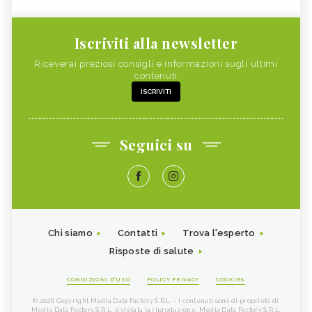
Iscriviti alla newsletter
Riceverai preziosi consigli e informazioni sugli ultimi
contenuti
ISCRIVITI
Seguici su
Chi siamo
Contatti
Trova l'esperto
Risposte di salute
CONDIZIONI D'USO
POLICY PRIVACY
COOKIES
© 2026 Copyright Media Data Factory S.R.L. - I contenuti sono di proprietà di
Media Data Factory S.R.L, è vietata la riproduzione. Media Data Factory S.R.L.