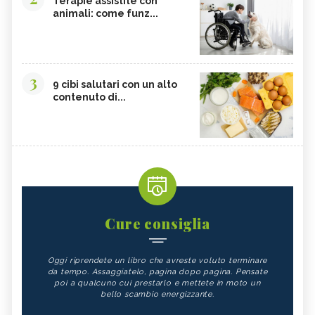
Terapie assistite con
animali: come funz...
3
9 cibi salutari con un alto
contenuto di...
Cure consiglia
Oggi riprendete un libro che avreste voluto terminare
da tempo. Assaggiatelo, pagina dopo pagina. Pensate
poi a qualcuno cui prestarlo e mettete in moto un
bello scambio energizzante.