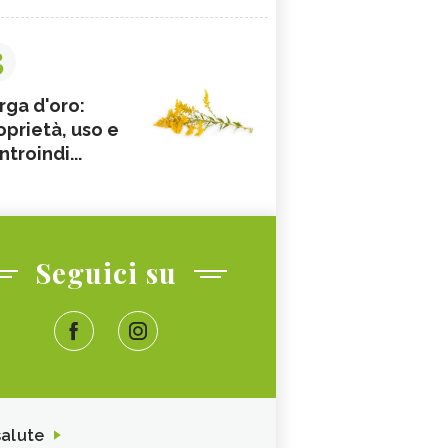
3
rga d'oro:
oprietà, uso e
ntroindi...
Seguici su
salute