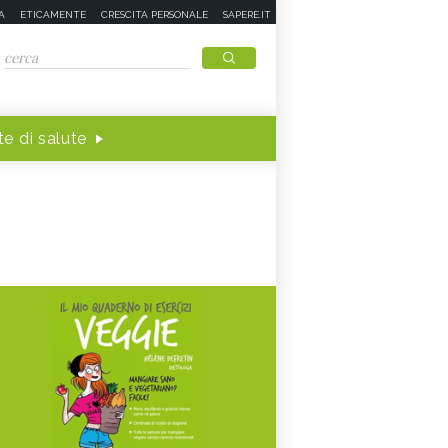
A
ETICAMENTE
CRESCITA PERSONALE
SAPERE.IT
e di salute