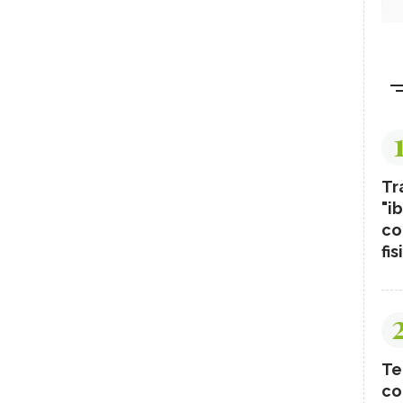
Tr
"ib
co
fis
Te
co