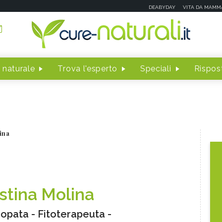
DEABYDAY
VITA DA MAMM
 naturale
Trova l'esperto
Speciali
Rispost
ina
istina Molina
pata - Fitoterapeuta -