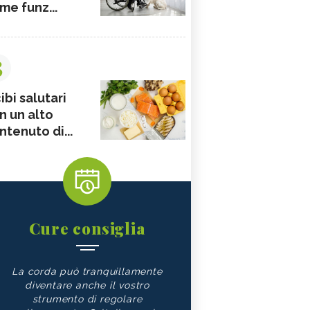
me funz...
3
ibi salutari
n un alto
ntenuto di...
Cure consiglia
La corda può tranquillamente
diventare anche il vostro
strumento di regolare