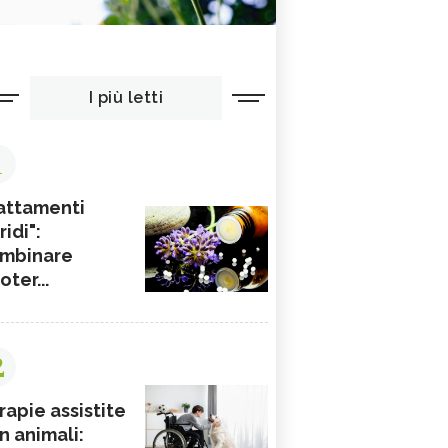
I più letti
1
attamenti
ridi":
mbinare
ioter...
2
rapie assistite
n animali: