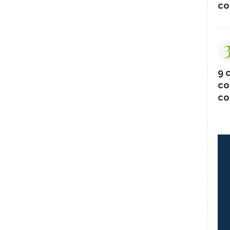
co
9 c
co
co