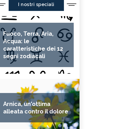
I nostri speciali
Fuoco, Terra, Aria,
Acqua: le
caratteristiche dei 12
segni zodiacali
Arnica, un'ottima
alleata contro il dolore