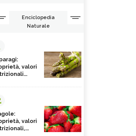
Enciclopedia
Naturale
1
paragi:
oprietà, valori
rizionali...
2
agole:
oprietà, valori
rizionali,...