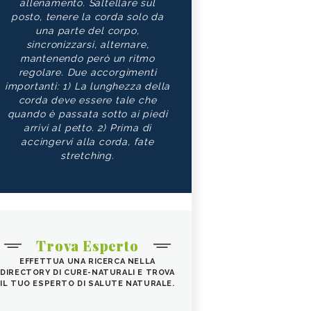
allenamento. Saltellare sul
posto, tenere la corda solo da
una parte del corpo,
sincronizzarsi, alternare,
mantenendo però un ritmo
regolare. Due accorgimenti
importanti: 1) La lunghezza della
corda deve essere tale che
quando è passata sotto ai piedi
arrivi al petto. 2) Prima di
accingervi alla corda, fate
stretching.
Trova Esperto
EFFETTUA UNA RICERCA NELLA
DIRECTORY DI CURE-NATURALI E TROVA
IL TUO ESPERTO DI SALUTE NATURALE.