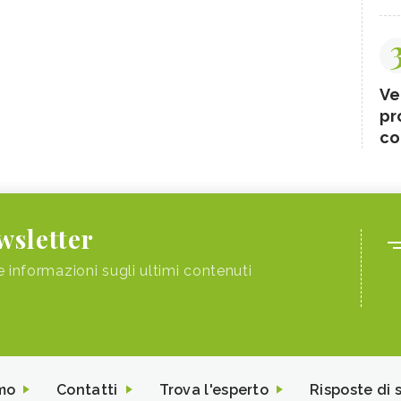
Ve
pr
co
ewsletter
e informazioni sugli ultimi contenuti
mo
Contatti
Trova l'esperto
Risposte di 