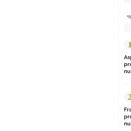
As
pr
nut
Fr
pr
nut