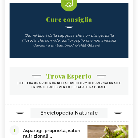
Cure consiglia
"Dio mi liberi dalla saggezza che non piange, dalla
filosofia che non ride, dall'orgoglio che non s'inchina
davanti a un bambino." (Kahlil Gibran)
Trova Esperto
EFFETTUA UNA RICERCA NELLA DIRECTORY DI CURE-NATURALI E
TROVA IL TUO ESPERTO DI SALUTE NATURALE.
Enciclopedia Naturale
1
Asparagi: proprietà, valori
nutrizionali...