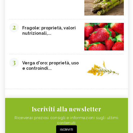
2
Fragole: proprietà, valori
nutrizionali,...
3
Verga d'oro: proprietà, uso
e controindi...
Iscriviti alla newsletter
Riceverai preziosi consigli e informazioni sugli ultimi
contenuti
ISCRIVITI