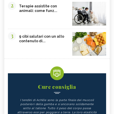
2
Terapie assistite con
animali: come funz...
3
9 cibi salutari con un alto
contenuto di...
Cure consiglia
I tendini di Achille sono la parte finale dei muscoli
posteriori della gamba e si ancorano solidamente
sotto al tallone. Tutto il peso del corpo passa
attraverso essi per poggiarsi a terra. La loro elasticità