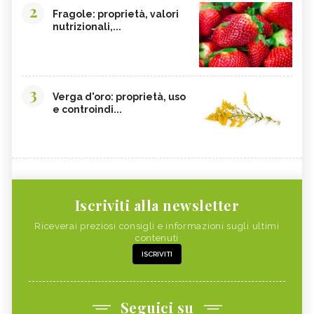
2
Fragole: proprietà, valori
nutrizionali,...
3
Verga d'oro: proprietà, uso
e controindi...
Iscriviti alla newsletter
Riceverai preziosi consigli e informazioni sugli ultimi
contenuti
ISCRIVITI
Seguici su