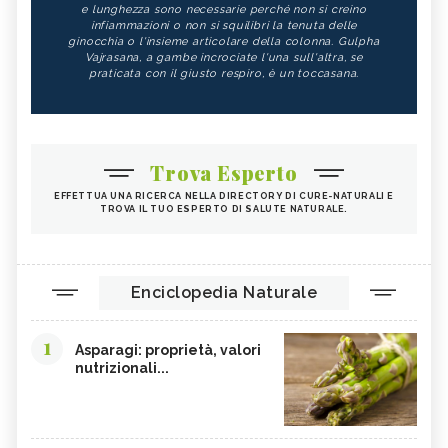
e lunghezza sono necessarie perché non si creino
infiammazioni o non si squilibri la tenuta delle
ginocchia o l'insieme articolare della colonna. Gulpha
Vajrasana, a gambe incrociate l'una sull'altra, se
praticata con il giusto respiro, è un toccasana.
Trova Esperto
EFFETTUA UNA RICERCA NELLA DIRECTORY DI CURE-NATURALI E
TROVA IL TUO ESPERTO DI SALUTE NATURALE.
Enciclopedia Naturale
1
Asparagi: proprietà, valori
nutrizionali...