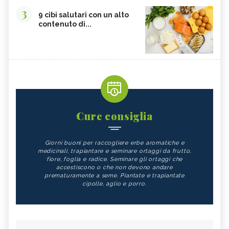
3
9 cibi salutari con un alto
contenuto di...
Cure consiglia
Giorni buoni per raccogliere erbe aromatiche e
medicinali, trapiantare e seminare ortaggi da frutto,
fiore, foglia e radice. Seminare gli ortaggi che
accestiscono o che non devono andare
prematuramente a seme. Piantate e trapiantate
cipolle, aglio e porro.