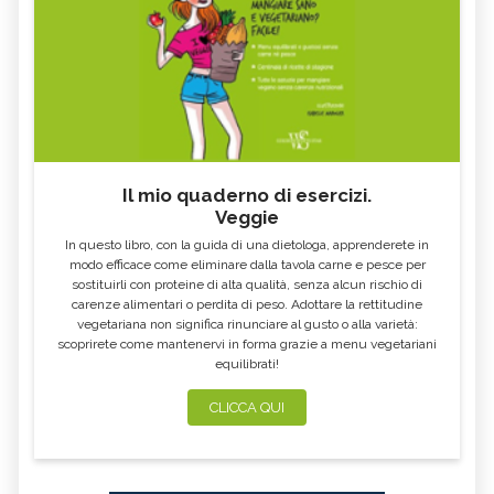
Il mio quaderno di esercizi.
Veggie
In questo libro, con la guida di una dietologa, apprenderete in
modo efficace come eliminare dalla tavola carne e pesce per
sostituirli con proteine di alta qualità, senza alcun rischio di
carenze alimentari o perdita di peso. Adottare la rettitudine
vegetariana non significa rinunciare al gusto o alla varietà:
scoprirete come mantenervi in forma grazie a menu vegetariani
equilibrati!
CLICCA QUI