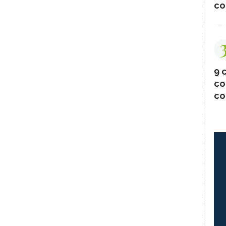
co
9 c
co
co