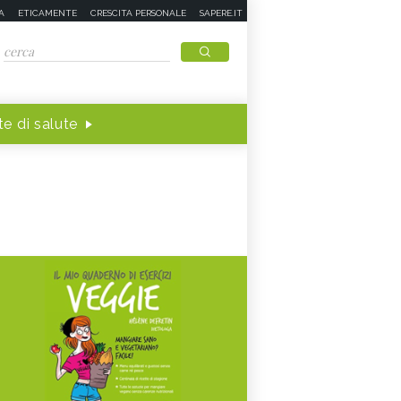
A
ETICAMENTE
CRESCITA PERSONALE
SAPERE.IT
e di salute