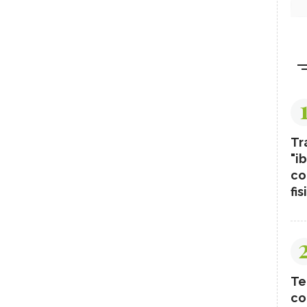
Tr
"ib
co
fis
Te
co