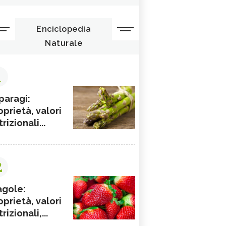
Enciclopedia
Naturale
1
paragi:
oprietà, valori
rizionali...
2
agole:
oprietà, valori
rizionali,...