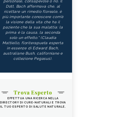
personale, consapevole o no. Il
Dott. Bach affermava che, al
ricettare un rimedio floreale, è
più importante conoscere com’è
la visione della vita che ha il
paziente che la sua malattia: la
prima è la causa, la seconda
solo un effetto." (Claudia
Mattiello, floriterapueta esperta
in essenze di Edward Bach,
australiane Bush, californiane e
collezione Pegasus).
Trova Esperto
EFFETTUA UNA RICERCA NELLA
DIRECTORY DI CURE-NATURALI E TROVA
IL TUO ESPERTO DI SALUTE NATURALE.