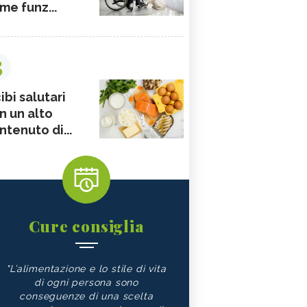
me funz...
3
ibi salutari
n un alto
ntenuto di...
Cure consiglia
"L’alimentazione e lo stile di vita
di ogni persona sono
conseguenze di una scelta