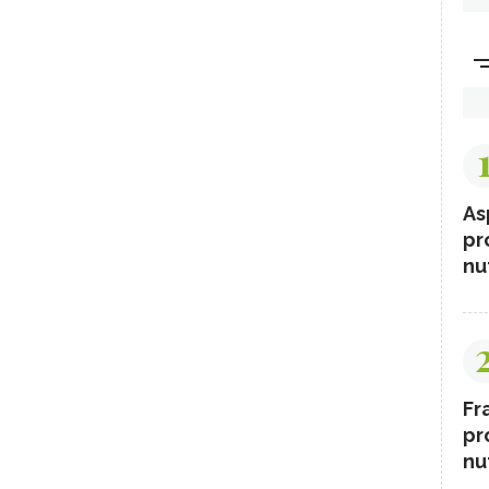
As
pr
nut
Fr
pr
nut