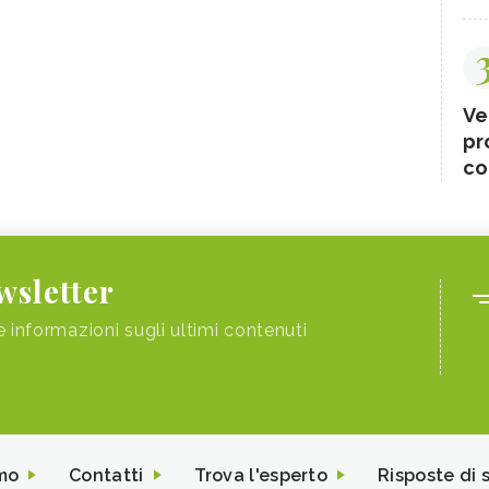
Ve
pr
co
ewsletter
e informazioni sugli ultimi contenuti
mo
Contatti
Trova l'esperto
Risposte di 