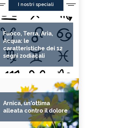
I nostri speciali
Fuoco, Terra, Aria,
Acqua: le
caratteristiche dei 12
segni zodiacali
Arnica, un'ottima
alleata contro il dolore