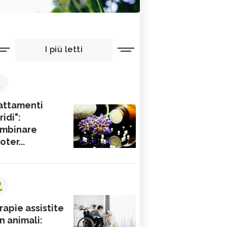
I più letti
1
attamenti
ridi":
mbinare
ioter...
2
rapie assistite
n animali: