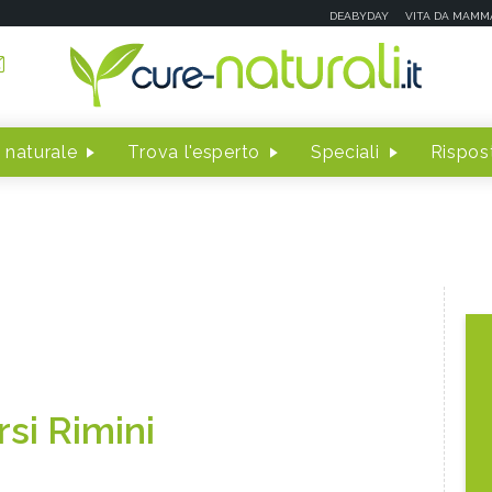
DEABYDAY
VITA DA MAMM
 naturale
Trova l'esperto
Speciali
Rispost
rsi Rimini