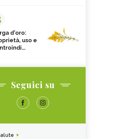
3
rga d'oro:
oprietà, uso e
ntroindi...
Seguici su
salute