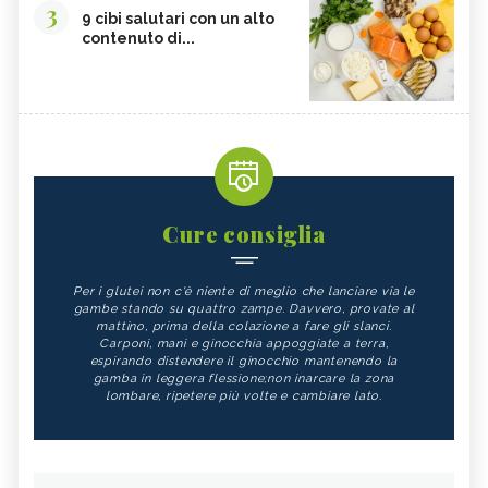
3
9 cibi salutari con un alto
contenuto di...
Cure consiglia
Per i glutei non c'è niente di meglio che lanciare via le
gambe stando su quattro zampe. Davvero, provate al
mattino, prima della colazione a fare gli slanci.
Carponi, mani e ginocchia appoggiate a terra,
espirando distendere il ginocchio mantenendo la
gamba in leggera flessione;non inarcare la zona
lombare, ripetere più volte e cambiare lato.