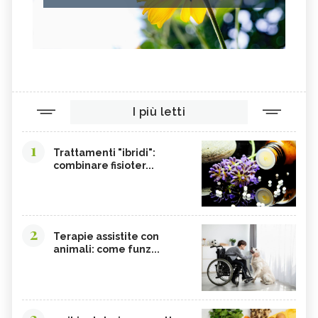
I più letti
1
Trattamenti "ibridi":
combinare fisioter...
2
Terapie assistite con
animali: come funz...
3