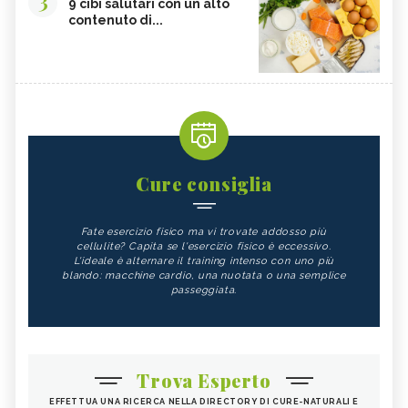
9 cibi salutari con un alto
contenuto di...
Cure consiglia
Fate esercizio fisico ma vi trovate addosso più
cellulite? Capita se l'esercizio fisico è eccessivo.
L'ideale è alternare il training intenso con uno più
blando: macchine cardio, una nuotata o una semplice
passeggiata.
Trova Esperto
EFFETTUA UNA RICERCA NELLA DIRECTORY DI CURE-NATURALI E