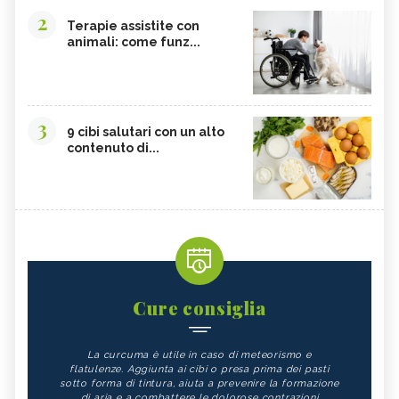
2
Terapie assistite con
animali: come funz...
3
9 cibi salutari con un alto
contenuto di...
Cure consiglia
La curcuma è utile in caso di meteorismo e
flatulenze. Aggiunta ai cibi o presa prima dei pasti
sotto forma di tintura, aiuta a prevenire la formazione
di aria e a combattere le dolorose contrazioni