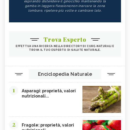
espirando distendere il ginocchio mantenendo la
gamba in leggera flessione;non inarcare la zona
lombare, ripetere più volte e cambiare lato.
Trova Esperto
EFFETTUA UNA RICERCA NELLA DIRECTORY DI CURE-NATURALI E
TROVA IL TUO ESPERTO DI SALUTE NATURALE.
Enciclopedia Naturale
1
Asparagi: proprietà, valori
nutrizionali...
2
Fragole: proprietà, valori