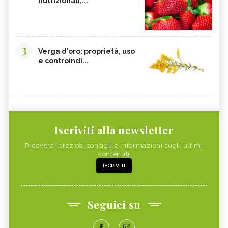
nutrizionali,...
3
Verga d'oro: proprietà, uso
e controindi...
Iscriviti alla newsletter
Riceverai preziosi consigli e informazioni sugli ultimi
contenuti
ISCRIVITI
Seguici su