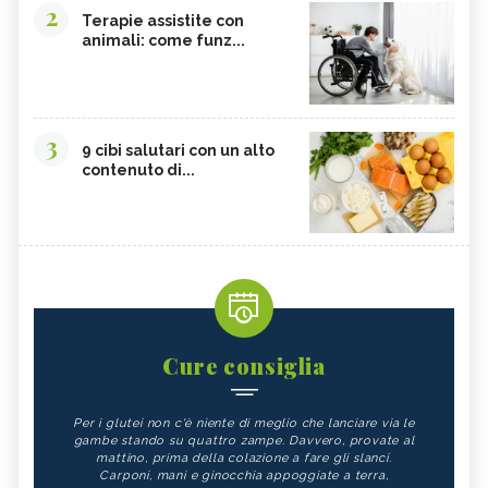
2
Terapie assistite con
animali: come funz...
3
9 cibi salutari con un alto
contenuto di...
Cure consiglia
Per i glutei non c'è niente di meglio che lanciare via le
gambe stando su quattro zampe. Davvero, provate al
mattino, prima della colazione a fare gli slanci.
Carponi, mani e ginocchia appoggiate a terra,