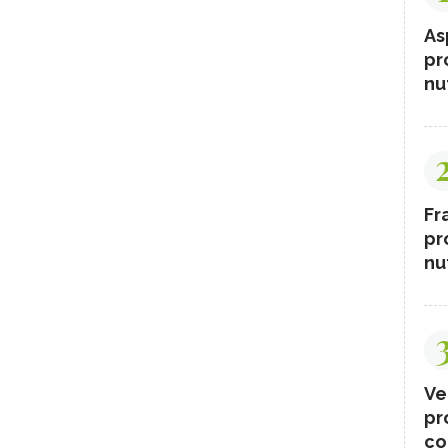
As
pr
nut
Fr
pr
nut
Ve
pr
co