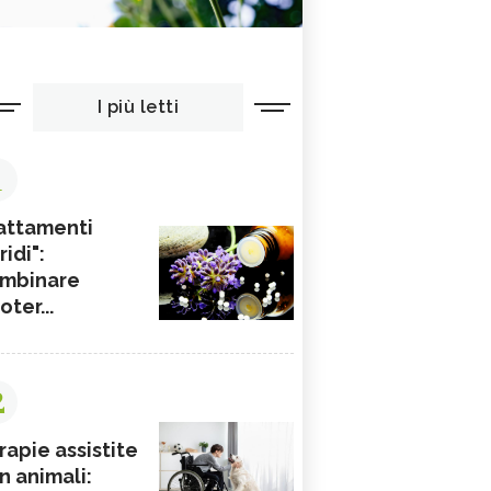
I più letti
1
attamenti
ridi":
mbinare
ioter...
2
rapie assistite
n animali: