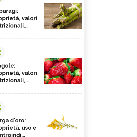
paragi:
oprietà, valori
rizionali...
2
agole:
oprietà, valori
rizionali,...
3
rga d'oro:
oprietà, uso e
ntroindi...