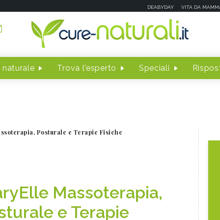
DEABYDAY
VITA DA MAMM
 naturale
Trova l'esperto
Speciali
Rispost
ssoterapia, Posturale e Terapie Fisiche
aryElle Massoterapia,
sturale e Terapie