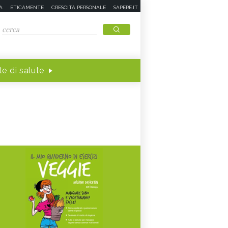
A
ETICAMENTE
CRESCITA PERSONALE
SAPERE.IT
e di salute