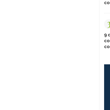
co
9 c
co
co