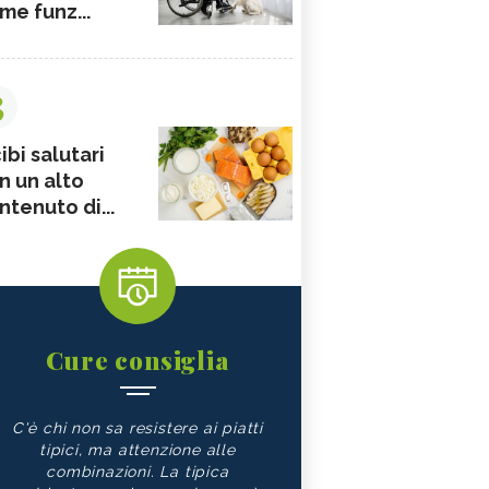
me funz...
3
ibi salutari
n un alto
ntenuto di...
Cure consiglia
C'è chi non sa resistere ai piatti
tipici, ma attenzione alle
combinazioni. La tipica