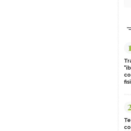
Tr
"ib
co
fis
Te
co