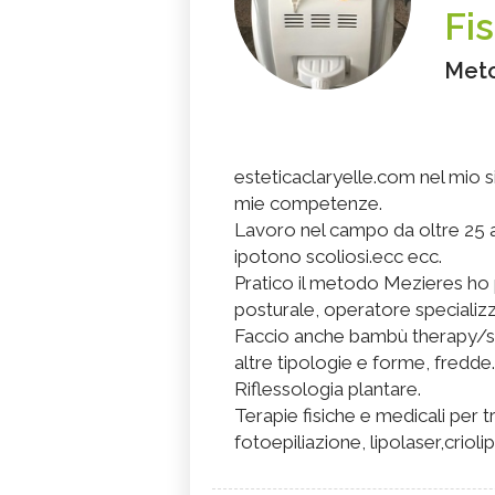
Fi
Meto
esteticaclaryelle.com nel mio sit
mie competenze.
Lavoro nel campo da oltre 25 an
ipotono scoliosi.ecc ecc.
Pratico il metodo Mezieres ho 
posturale, operatore speciali
Faccio anche bambù therapy/st
altre tipologie e forme, fredde.
Riflessologia plantare.
Terapie fisiche e medicali per tra
fotoepiliazione, lipolaser,criolip