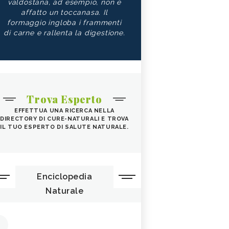
valdostana, ad esempio, non è
affatto un toccanasa. Il
formaggio ingloba i frammenti
di carne e rallenta la digestione.
Trova Esperto
EFFETTUA UNA RICERCA NELLA
DIRECTORY DI CURE-NATURALI E TROVA
IL TUO ESPERTO DI SALUTE NATURALE.
Enciclopedia
Naturale
1