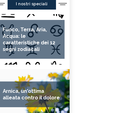
I nostri speciali
Fuoco, Terra, Aria,
Acqua: le
caratteristiche dei 12
segni zodiacali
Arnica, un'ottima
alleata contro il dolore