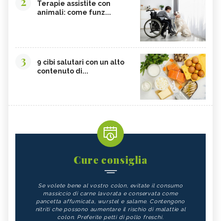
2
Terapie assistite con
animali: come funz...
3
9 cibi salutari con un alto
contenuto di...
Cure consiglia
Se volete bene al vostro colon, evitate il consumo
massiccio di carne lavorata e conservata come
pancetta affumicata, wurstel e salame. Contengono
nitriti che possono aumentare il rischio di malattie al
colon. Preferite petti di pollo freschi.