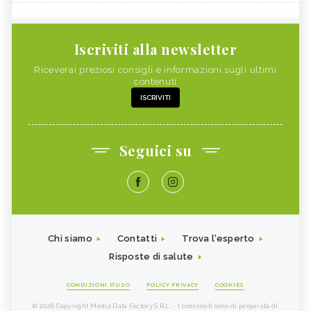
Iscriviti alla newsletter
Riceverai preziosi consigli e informazioni sugli ultimi
contenuti
ISCRIVITI
Seguici su
Chi siamo
Contatti
Trova l'esperto
Risposte di salute
CONDIZIONI D'USO
POLICY PRIVACY
COOKIES
© 2026 Copyright Media Data Factory S.R.L. - I contenuti sono di proprietà di