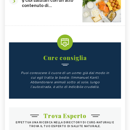
9 cibi salutari con un alto
contenuto di...
Cure consiglia
Puoi conoscere il cuore di un uomo già dal modo in
cui egli tratta le bestie. (Immanuel Kant).
Abbandonare animali sotto al sole, lungo
l'autostrada, è atto di indicibile crudeltà.
Trova Esperto
EFFETTUA UNA RICERCA NELLA DIRECTORY DI CURE-NATURALI E
TROVA IL TUO ESPERTO DI SALUTE NATURALE.