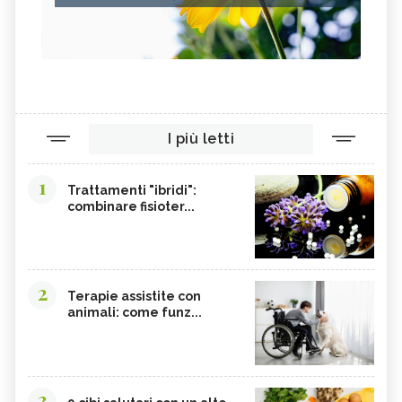
I più letti
1
Trattamenti "ibridi":
combinare fisioter...
2
Terapie assistite con
animali: come funz...
3