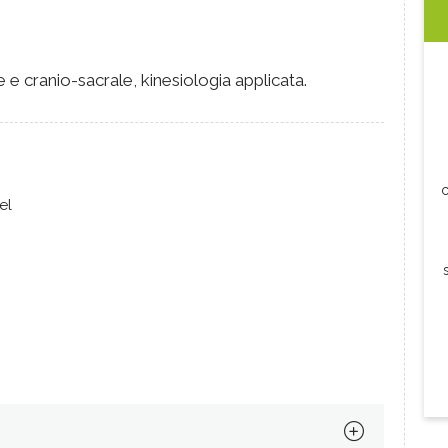
e e cranio-sacrale, kinesiologia applicata.
c
el