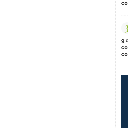
co
9 c
co
co