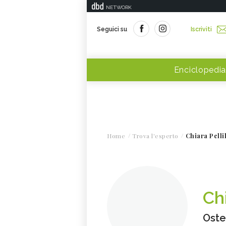
NETWORK
Seguici su
Iscriviti
Enciclopedia
Home
Trova l'esperto
Chiara Pelli
Chi
Oste