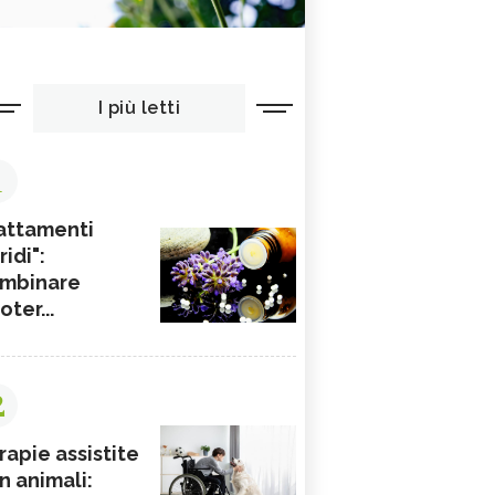
I più letti
1
attamenti
ridi":
mbinare
ioter...
2
rapie assistite
n animali: