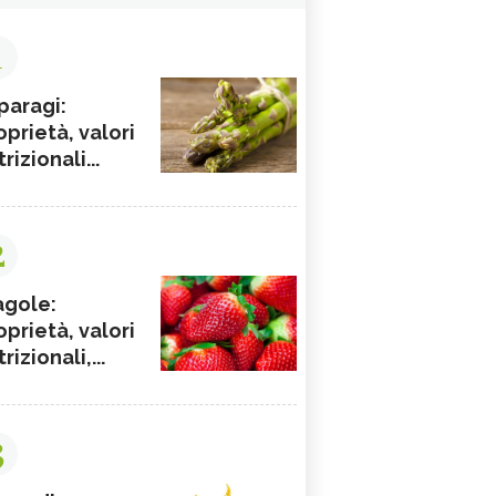
1
paragi:
oprietà, valori
rizionali...
2
agole:
oprietà, valori
rizionali,...
3