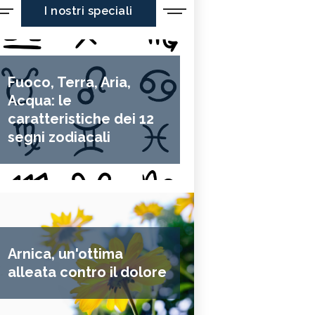
I nostri speciali
Fuoco, Terra, Aria,
Acqua: le
caratteristiche dei 12
segni zodiacali
Arnica, un'ottima
alleata contro il dolore