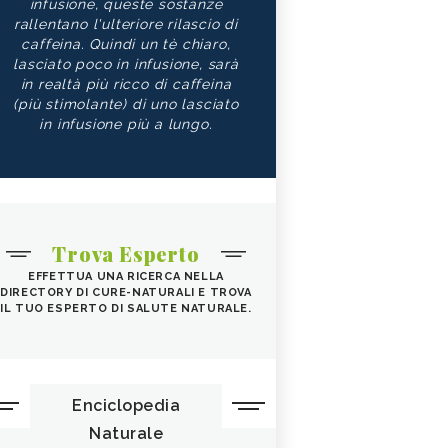
infusione, queste sostanze
rallentano l'ulteriore rilascio di
caffeina. Quindi un tè chiaro,
lasciato poco in infusione, sarà
in realtà più ricco di caffeina
(più stimolante) di uno lasciato
in infusione più a lungo.
Trova Esperto
EFFETTUA UNA RICERCA NELLA
DIRECTORY DI CURE-NATURALI E TROVA
IL TUO ESPERTO DI SALUTE NATURALE.
Enciclopedia
Naturale