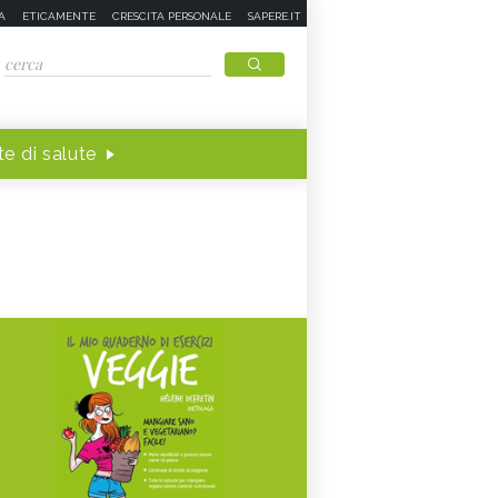
A
ETICAMENTE
CRESCITA PERSONALE
SAPERE.IT
e di salute