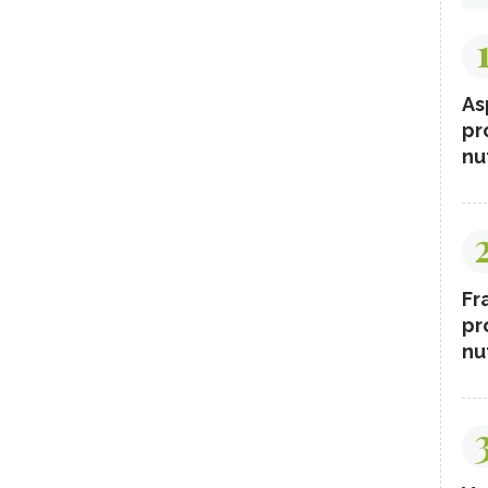
As
pr
nut
Fr
pr
nut