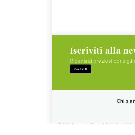
Iscriviti alla n
Riceverai preziosi consigli 
ISCRIVITI
Chi sia
© 2026 Copyright Media Data Factory S.R.L. - 