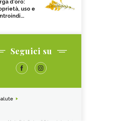
rga d'oro:
oprietà, uso e
ntroindi...
Seguici su
salute
ione. Media Data Factory S.R.L. sede legale in