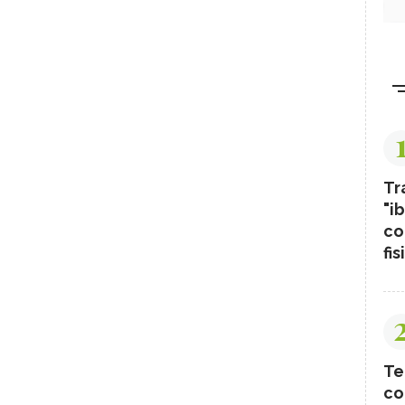
Tr
"ib
co
fis
Te
co