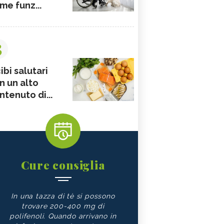
me funz...
3
ibi salutari
n un alto
ntenuto di...
Cure consiglia
In una tazza di tè si possono
trovare 200-400 mg di
polifenoli. Quando arrivano in