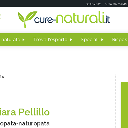
DEABYDAY
VITA DA MAMM
 naturale
Trova l'esperto
Speciali
Rispost
llo
ara Pellillo
opata-naturopata