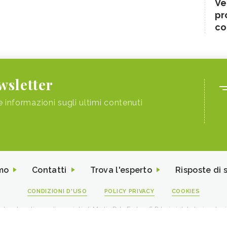
Ve
pr
co
ewsletter
e informazioni sugli ultimi contenuti
mo
Contatti
Trova l'esperto
Risposte di 
CONDIZIONI D'USO
POLICY PRIVACY
COOKIES
I contenuti sono di proprietà di Media Data Factory S.R.L, è vietata la riproduz
viale Sarca 226 Milano 20126 - PI/CF 09595010969