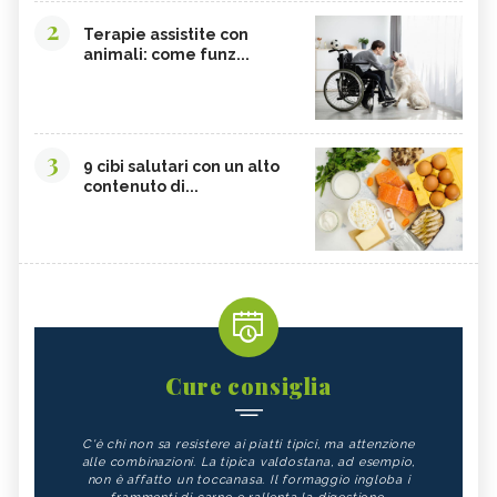
2
Terapie assistite con
animali: come funz...
3
9 cibi salutari con un alto
contenuto di...
Cure consiglia
C'è chi non sa resistere ai piatti tipici, ma attenzione
alle combinazioni. La tipica valdostana, ad esempio,
non è affatto un toccanasa. Il formaggio ingloba i