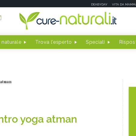
DEABYDAY
VITA DA MAMM
 naturale
Trova l'esperto
Speciali
Rispost
 atman
ntro yoga atman