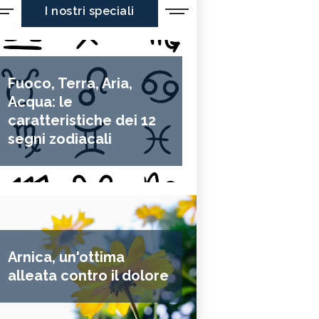
I nostri speciali
Fuoco, Terra, Aria,
Acqua: le
caratteristiche dei 12
segni zodiacali
Arnica, un'ottima
alleata contro il dolore