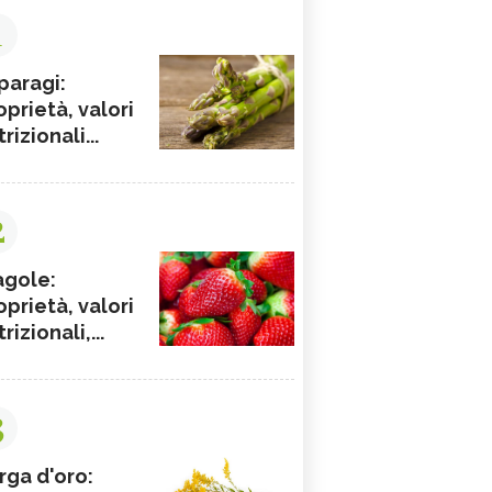
1
paragi:
oprietà, valori
rizionali...
2
agole:
oprietà, valori
rizionali,...
3
rga d'oro: