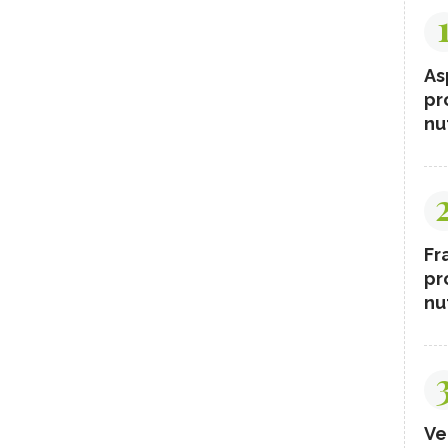
As
pr
nut
Fr
pr
nut
Ve