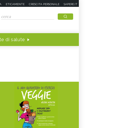
A
ETICAMENTE
CRESCITA PERSONALE
SAPERE.IT
e di salute