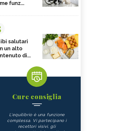
me funz...
3
ibi salutari
n un alto
ntenuto di...
Cure consiglia
L'equilibrio è una funzione
complessa. Vi partecipano i
recettori visivi, gli