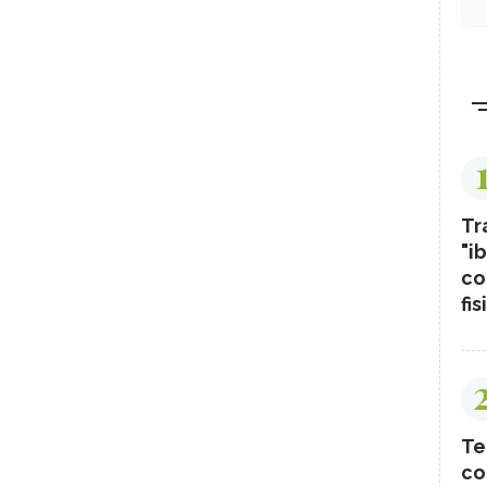
Tr
"ib
co
fis
Te
co