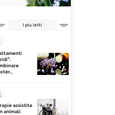
I più letti
1
attamenti
ridi":
mbinare
ioter...
2
rapie assistite
n animali: