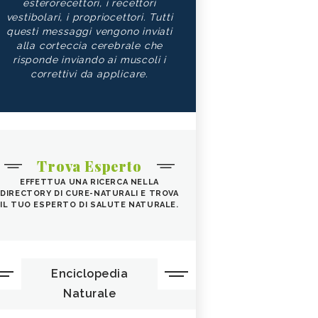
esterorecettori, i recettori
vestibolari, i propriocettori. Tutti
questi messaggi vengono inviati
alla corteccia cerebrale che
risponde inviando ai muscoli i
correttivi da applicare.
Trova Esperto
EFFETTUA UNA RICERCA NELLA
DIRECTORY DI CURE-NATURALI E TROVA
IL TUO ESPERTO DI SALUTE NATURALE.
Enciclopedia
Naturale