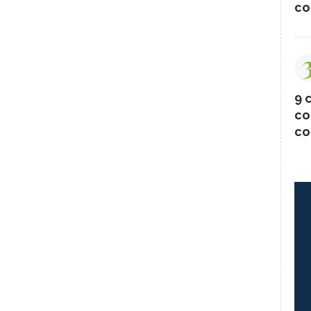
co
9 c
co
co