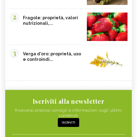
2
Fragole: proprietà, valori
nutrizionali,...
3
Verga d'oro: proprietà, uso
e controindi...
Iscriviti alla newsletter
Riceverai preziosi consigli e informazioni sugli ultimi
contenuti
ISCRIVITI