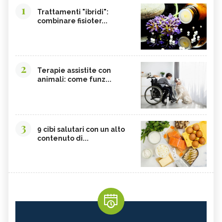
1
Trattamenti "ibridi":
combinare fisioter...
2
Terapie assistite con
animali: come funz...
3
9 cibi salutari con un alto
contenuto di...