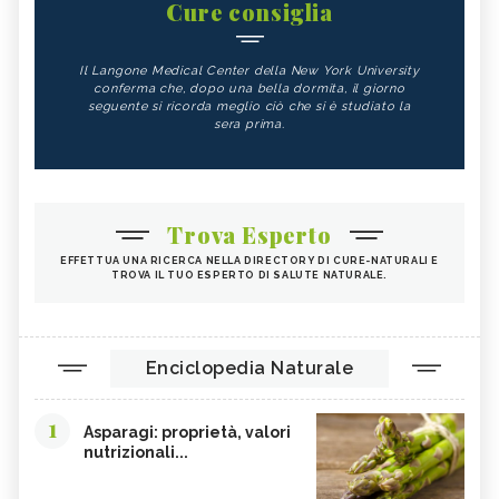
Cure consiglia
Il Langone Medical Center della New York University
conferma che, dopo una bella dormita, il giorno
seguente si ricorda meglio ciò che si è studiato la
sera prima.
Trova Esperto
EFFETTUA UNA RICERCA NELLA DIRECTORY DI CURE-NATURALI E
TROVA IL TUO ESPERTO DI SALUTE NATURALE.
Enciclopedia Naturale
1
Asparagi: proprietà, valori
nutrizionali...