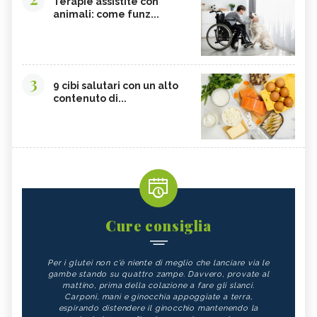
Terapie assistite con
animali: come funz...
3
9 cibi salutari con un alto
contenuto di...
Cure consiglia
Per i glutei non c'è niente di meglio che lanciare via le
gambe stando su quattro zampe. Davvero, provate al
mattino, prima della colazione a fare gli slanci.
Carponi, mani e ginocchia appoggiate a terra,
espirando distendere il ginocchio mantenendo la