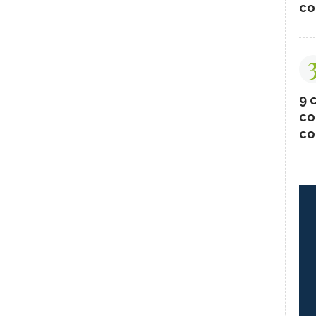
co
9 c
co
co