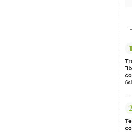
Tr
"ib
co
fis
Te
co