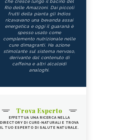
che cresce lungo il bacino del
Rio delle Amazzoni. Dai piccoli
frutti della pianta gli Indios
ricavavano una bevanda assai
energetica e oggi il guaranà è
spesso usato come
complemento nutrizionale nelle
cure dimagranti. Ha azione
stimolante sul sistema nervoso,
derivante dal contenuto di
caffeina e altri alcaloidi
analoghi.
Trova Esperto
EFFETTUA UNA RICERCA NELLA
DIRECTORY DI CURE-NATURALI E TROVA
IL TUO ESPERTO DI SALUTE NATURALE.