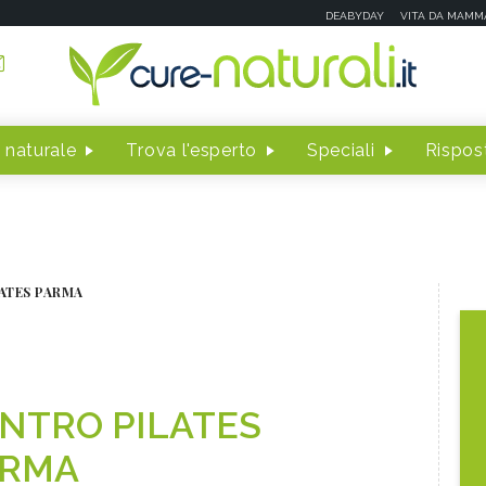
DEABYDAY
VITA DA MAMM
 naturale
Trova l'esperto
Speciali
Rispost
ATES PARMA
NTRO PILATES
ARMA