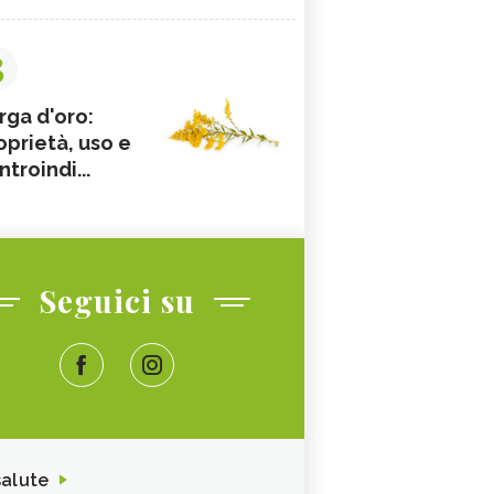
3
rga d'oro:
oprietà, uso e
ntroindi...
Seguici su
salute