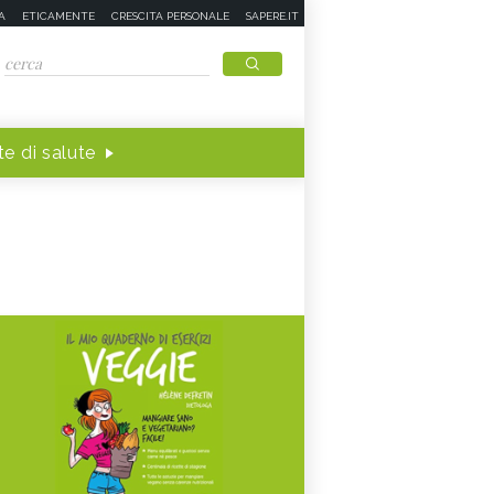
A
ETICAMENTE
CRESCITA PERSONALE
SAPERE.IT
e di salute