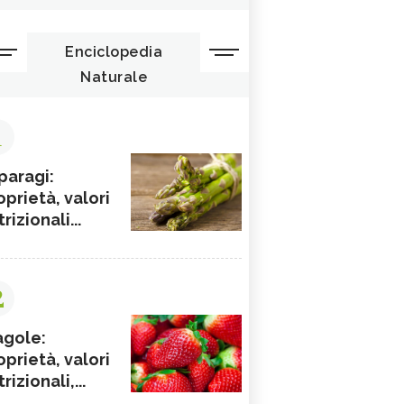
Enciclopedia
Naturale
1
paragi:
oprietà, valori
rizionali...
2
agole:
oprietà, valori
rizionali,...