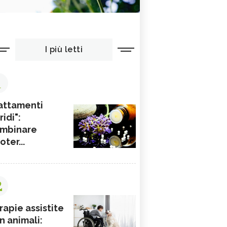
I più letti
1
attamenti
ridi":
mbinare
ioter...
2
rapie assistite
n animali: