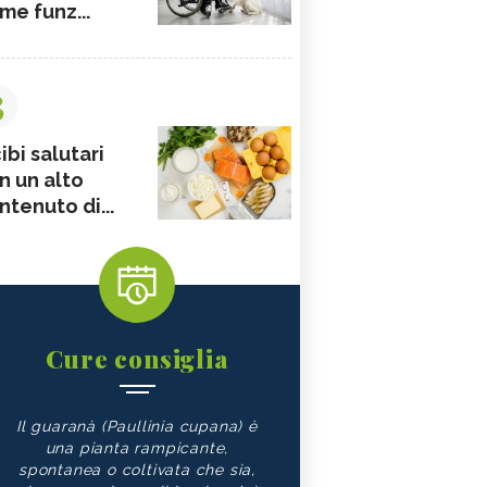
me funz...
3
ibi salutari
n un alto
ntenuto di...
Cure consiglia
Il guaranà (Paullinia cupana) è
una pianta rampicante,
spontanea o coltivata che sia,