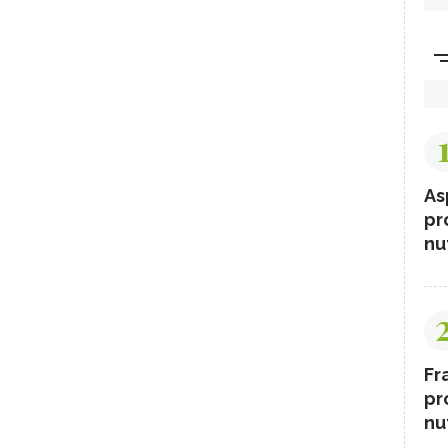
As
pr
nut
Fr
pr
nut