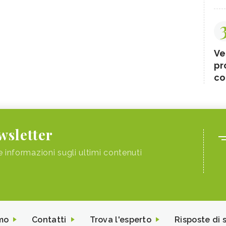
Ve
pr
co
ewsletter
e informazioni sugli ultimi contenuti
mo
Contatti
Trova l'esperto
Risposte di 