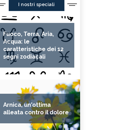
I nostri speciali
Fuoco, Terra, Aria,
Acqua: le
caratteristiche dei 12
segni zodiacali
Arnica, un'ottima
alleata contro il dolore