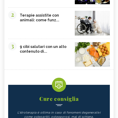
2
Terapie assistite con
animali: come funz...
3
9 cibi salutari con un alto
contenuto di...
Cure consiglia
L'idroterapia è ottima in caso di fenomeni degenerativi
come osteoartiti, osteoporosi, mal di schiena,