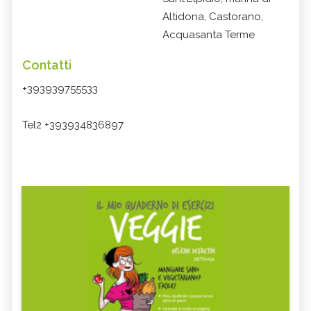
Altidona, Castorano,
Acquasanta Terme
Contatti
+393939755533
Tel2 +393934836897