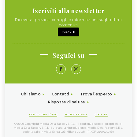
Iscriviti alla newsletter
Riceverai preziosi consigli e informazioni sugli ultimi
contenuti
ISCRIVITI
Seguici su
Chi siamo
Contatti
Trova l'esperto
Risposte di salute
CONDIZIONI D'USO
POLICY PRIVACY
COOKIES
© 2026 Copyright Media Data Factory S.R.L. - I contenuti sono di proprietà di
Media Data Factory S.R.L, è vietata la riproduzione. Media Data Factory S.R.L.
sede legale in viale Sarca 226 Milano 20126 - PI/CF 09595010969