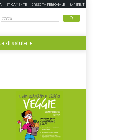
A
ETICAMENTE
CRESCITA PERSONALE
SAPERE.IT
e di salute