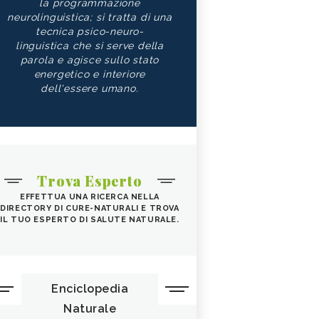
la programmazione
neurolinguistica; si tratta di una
tecnica psico-neuro-
linguistica che si serve della
parola e agisce sullo stato
energetico e interiore
dell'essere umano.
Trova Esperto
EFFETTUA UNA RICERCA NELLA
DIRECTORY DI CURE-NATURALI E TROVA
IL TUO ESPERTO DI SALUTE NATURALE.
Enciclopedia
Naturale