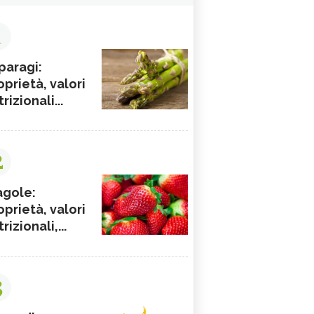
1
paragi:
oprietà, valori
rizionali...
2
agole:
oprietà, valori
rizionali,...
3