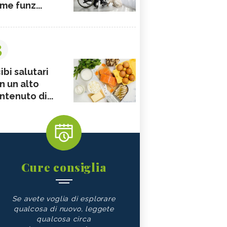
me funz...
3
ibi salutari
n un alto
ntenuto di...
Cure consiglia
Se avete voglia di esplorare
qualcosa di nuovo, leggete
qualcosa circa