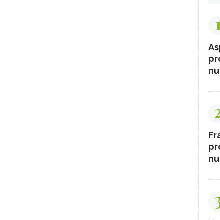
As
pr
nut
Fr
pr
nut