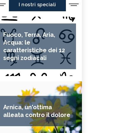
I nostri speciali
Fuoco, Terra, Aria,
Acqua: le
caratteristiche dei 12
segni zodiacali
Arnica, un'ottima
alleata contro il dolore