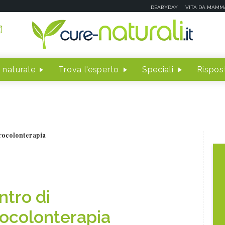
DEABYDAY
VITA DA MAMM
 naturale
Trova l'esperto
Speciali
Rispost
rocolonterapia
ntro di
rocolonterapia