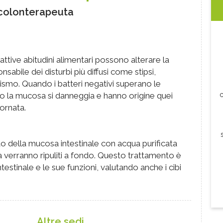
colonterapeuta
attive abitudini alimentari possono alterare la
onsabile dei disturbi più diffusi come stipsi,
smo. Quando i batteri negativi superano le
tino la mucosa si danneggia e hanno origine quei
c
iornata.
to della mucosa intestinale con acqua purificata
osa verranno ripuliti a fondo. Questo trattamento è
 intestinale e le sue funzioni, valutando anche i cibi
Altre sedi