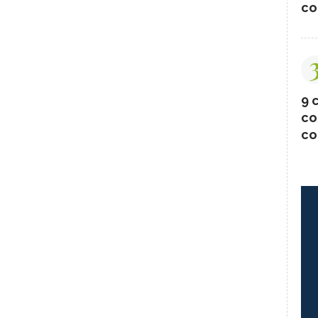
co
9 c
co
co