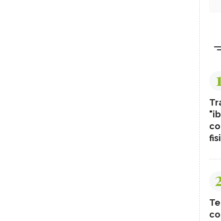
Tr
"ib
co
fis
Te
co