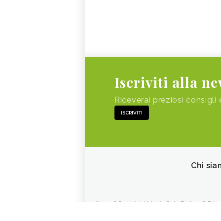
Iscriviti alla n
Riceverai preziosi consigli 
ISCRIVITI
Chi sia
© 2026 Copyright Media Data Factory S.R.L. - 