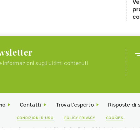
Ve
pr
co
ewsletter
e informazioni sugli ultimi contenuti
mo
Contatti
Trova l'esperto
Risposte di 
CONDIZIONI D'USO
POLICY PRIVACY
COOKIES
I contenuti sono di proprietà di Media Data Factory S.R.L, è vietata la riproduz
viale Sarca 226 Milano 20126 - PI/CF 09595010969