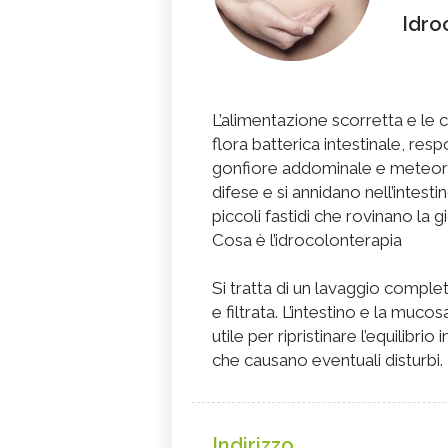
Idro
L’alimentazione scorretta e le c
flora batterica intestinale, resp
gonfiore addominale e meteori
difese e si annidano nell’intes
piccoli fastidi che rovinano la g
Cosa è l’idrocolonterapia
Si tratta di un lavaggio comple
e filtrata. L’intestino e la muc
utile per ripristinare l’equilibrio
che causano eventuali disturbi.
Indirizzo