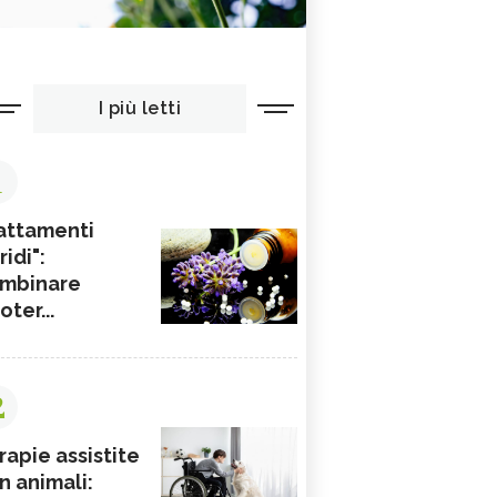
I più letti
1
attamenti
ridi":
mbinare
ioter...
2
rapie assistite
n animali: