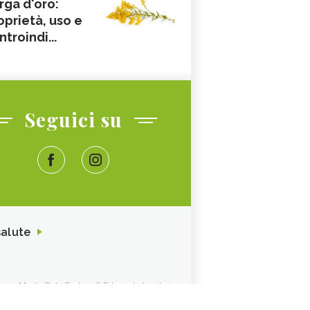
rga d'oro:
oprietà, uso e
ntroindi...
Seguici su
salute
ione. Media Data Factory S.R.L. sede legale in