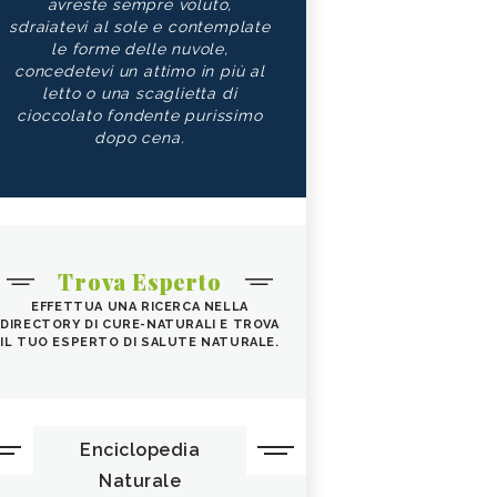
avreste sempre voluto,
sdraiatevi al sole e contemplate
le forme delle nuvole,
concedetevi un attimo in più al
letto o una scaglietta di
cioccolato fondente purissimo
dopo cena.
Trova Esperto
EFFETTUA UNA RICERCA NELLA
DIRECTORY DI CURE-NATURALI E TROVA
IL TUO ESPERTO DI SALUTE NATURALE.
Enciclopedia
Naturale