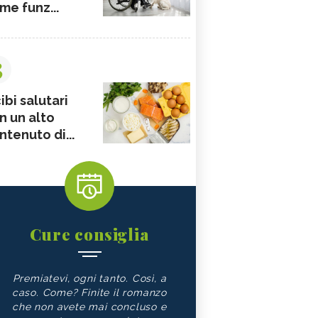
me funz...
3
ibi salutari
n un alto
ntenuto di...
Cure consiglia
Premiatevi, ogni tanto. Così, a
caso. Come? Finite il romanzo
che non avete mai concluso e