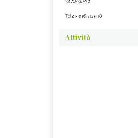
3471538530
Tel2 3396532938
Attività