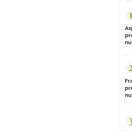
As
pr
nut
Fr
pr
nut