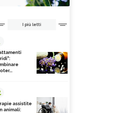
I più letti
1
attamenti
ridi":
mbinare
ioter...
2
rapie assistite
n animali: