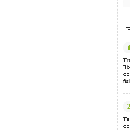
Tr
"ib
co
fis
Te
co