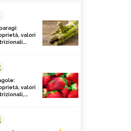
1
paragi:
oprietà, valori
rizionali...
2
agole:
oprietà, valori
rizionali,...
3