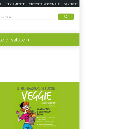
A
ETICAMENTE
CRESCITA PERSONALE
SAPERE.IT
e di salute