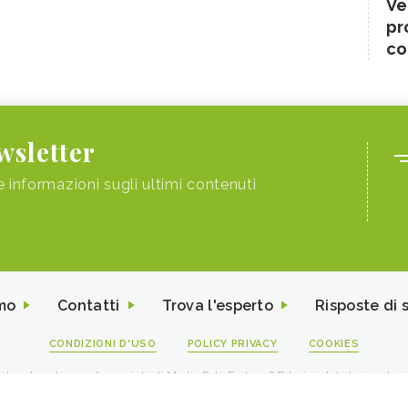
Ve
pr
co
ewsletter
e informazioni sugli ultimi contenuti
mo
Contatti
Trova l'esperto
Risposte di 
CONDIZIONI D'USO
POLICY PRIVACY
COOKIES
I contenuti sono di proprietà di Media Data Factory S.R.L, è vietata la riproduz
viale Sarca 226 Milano 20126 - PI/CF 09595010969