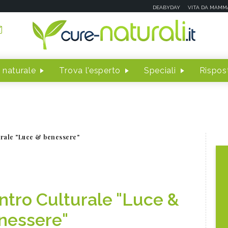
DEABYDAY
VITA DA MAMM
 naturale
Trova l'esperto
Speciali
Rispost
urale "Luce & benessere"
ntro Culturale "Luce &
nessere"