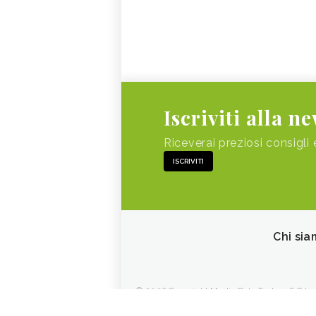
Iscriviti alla n
Riceverai preziosi consigli 
ISCRIVITI
Chi sia
© 2026 Copyright Media Data Factory S.R.L. - 