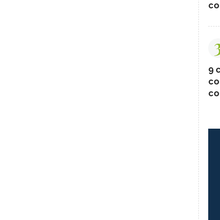
co
9 c
co
co