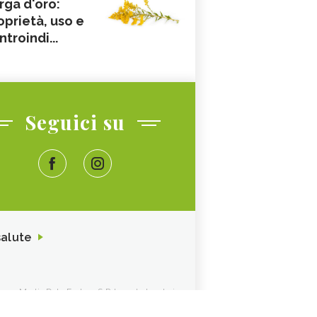
rga d'oro:
oprietà, uso e
ntroindi...
Seguici su
salute
ione. Media Data Factory S.R.L. sede legale in