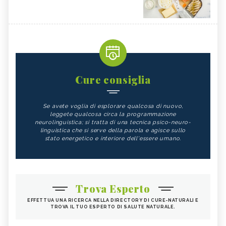
Cure consiglia
Se avete voglia di esplorare qualcosa di nuovo,
leggete qualcosa circa la programmazione
neurolinguistica; si tratta di una tecnica psico-neuro-
linguistica che si serve della parola e agisce sullo
stato energetico e interiore dell'essere umano.
Trova Esperto
EFFETTUA UNA RICERCA NELLA DIRECTORY DI CURE-NATURALI E
TROVA IL TUO ESPERTO DI SALUTE NATURALE.