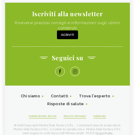
Iscriviti alla newsletter
Riceverai preziosi consigli e informazioni sugli ultimi
contenuti
ISCRIVITI
Seguici su
Chi siamo
Contatti
Trova l'esperto
Risposte di salute
CONDIZIONI D'USO
POLICY PRIVACY
COOKIES
© 2026 Copyright Media Data Factory S.R.L. - I contenuti sono di proprietà di
Media Data Factory S.R.L, è vietata la riproduzione. Media Data Factory S.R.L.
sede legale in viale Sarca 226 Milano 20126 - PI/CF 09595010969