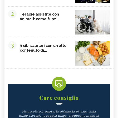
2
Terapie assistite con
animali: come funz...
3
9 cibi salutari con un alto
contenuto di...
Cure consiglia
Minuscola e preziosa, la ghiandola pineale, sulla
quale Cartesio la sapeva lunga, produce la preziosa