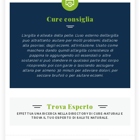
Cure consiglia
L'argilla è alleata della pelle. L’uso esterno dell’argilla
puo altrattanto aiutare per molti problemi, dall’acne
alla psoriasi, dagli eczemi, all’irritazione. Usato come
maschera dando quindi all’argilla consistenza di
pappina (e aggiungendo oli essenziali o altre
sostanze) si può stendere in qualsiasi parte del corpo
ricoprendo poi con garze o lasciando asciugare
all’aria per almeno 30 minuti per alleviare dolori, per
seccare brufoli o per aiutare eczemi.
Trova Esperto
EFFETTUA UNA RICERCA NELLA DIRECTORY DI CURE-NATURALI E
TROVA IL TUO ESPERTO DI SALUTE NATURALE.