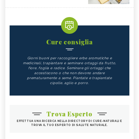
Cure consiglia
Giorni buoni per raccogliere erbe aromatiche e
medicinali, trapiantare e seminare ortaggi da frutto,
fiore, foglia e radice. Seminare gli ortaggi che
accestiscono o che non devono andare
prematuramente a seme. Piantate e trapiantate
cipolle, aglio e porro.
Trova Esperto
EFFETTUA UNA RICERCA NELLA DIRECTORY DI CURE-NATURALI E
TROVA IL TUO ESPERTO DI SALUTE NATURALE.