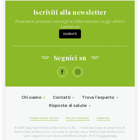
Iscriviti alla newsletter
Riceverai preziosi consigli e informazioni sugli ultimi
contenuti
ISCRIVITI
Seguici su
Chi siamo
Contatti
Trova l'esperto
Risposte di salute
CONDIZIONI D'USO
POLICY PRIVACY
COOKIES
© 2026 Copyright Media Data Factory S.R.L. - I contenuti sono di proprietà di
Media Data Factory S.R.L, è vietata la riproduzione. Media Data Factory S.R.L.
sede legale in viale Sarca 226 Milano 20126 - PI/CF 09595010969