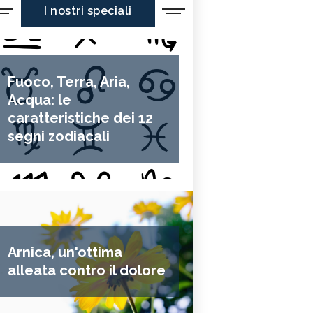
I nostri speciali
Fuoco, Terra, Aria,
Acqua: le
caratteristiche dei 12
segni zodiacali
Arnica, un'ottima
alleata contro il dolore