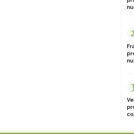
nut
Fr
pr
nut
Ve
pr
co