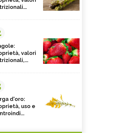
rizionali...
2
agole:
oprietà, valori
rizionali,...
3
rga d'oro:
oprietà, uso e
ntroindi...