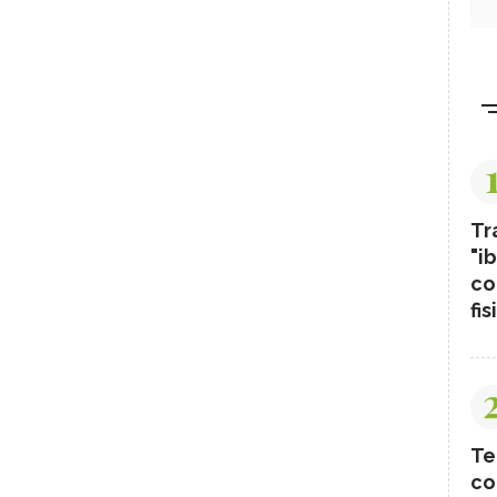
Tr
"ib
co
fis
Te
co