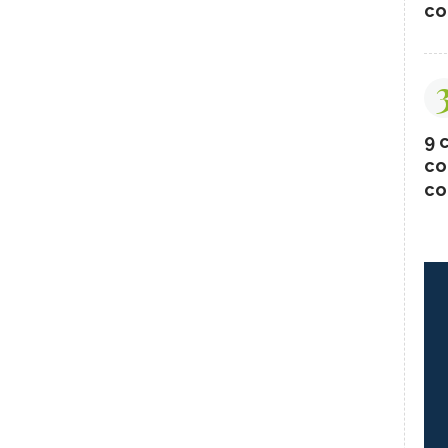
co
9 c
co
co