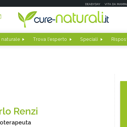
DEABYDAY
VITA DA MAMM
 naturale
Trova l'esperto
Speciali
Rispost
rlo Renzi
oterapeuta