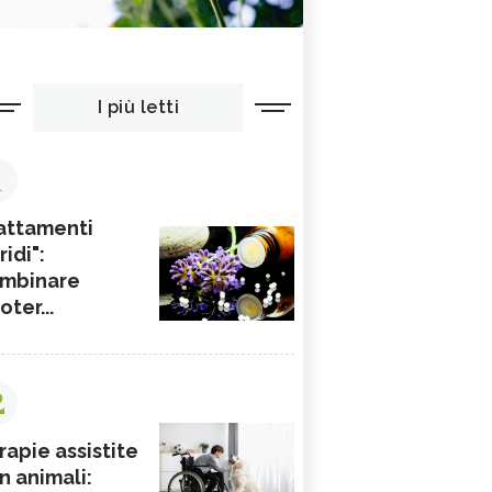
I più letti
1
attamenti
ridi":
mbinare
ioter...
2
rapie assistite
n animali: