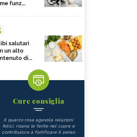
me funz...
3
ibi salutari
n un alto
ntenuto di...
Cure consiglia
Il quarzo rosa agevola relazioni
felici, risana le ferite nel cuore e
contribuisce a fortificare il senso