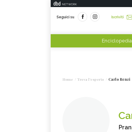
NETWORK
Seguici su
Iscriviti
Enciclopedia
Home
Trova l'esperto
Carlo Renzi
Ca
Pran