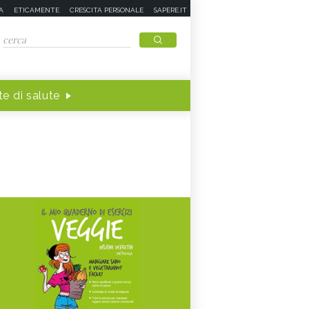
A
ETICAMENTE
CRESCITA PERSONALE
SAPERE.IT
e di salute