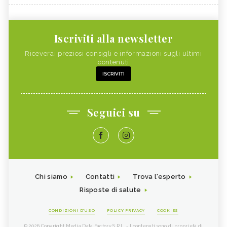
Iscriviti alla newsletter
Riceverai preziosi consigli e informazioni sugli ultimi
contenuti
ISCRIVITI
Seguici su
Chi siamo
Contatti
Trova l'esperto
Risposte di salute
CONDIZIONI D'USO
POLICY PRIVACY
COOKIES
© 2026 Copyright Media Data Factory S.R.L. - I contenuti sono di proprietà di