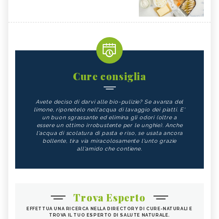
Cure consiglia
Avete deciso di darvi alle bio-pulizie? Se avanza del
limone, riponetelo nell'acqua di lavaggio dei piatti. E'
un buon sgrassante ed elimina gli odori (oltre a
essere un ottimo irrobustente per le unghie). Anche
l'acqua di scolatura di pasta e riso, se usata ancora
bollente, tira via miracolosamente l'unto grazie
all'amido che contiene.
Trova Esperto
EFFETTUA UNA RICERCA NELLA DIRECTORY DI CURE-NATURALI E
TROVA IL TUO ESPERTO DI SALUTE NATURALE.