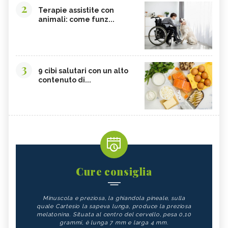
2
Terapie assistite con
animali: come funz...
3
9 cibi salutari con un alto
contenuto di...
Cure consiglia
Minuscola e preziosa, la ghiandola pineale, sulla
quale Cartesio la sapeva lunga, produce la preziosa
melatonina. Situata al centro del cervello, pesa 0,10
grammi, è lunga 7 mm e larga 4 mm.