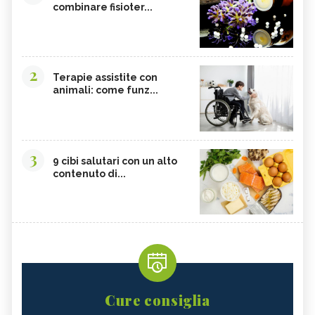
combinare fisioter...
2
Terapie assistite con
animali: come funz...
3
9 cibi salutari con un alto
contenuto di...
Cure consiglia