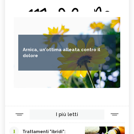
Arnica, un'ottima alleata contro il
dolore
I più letti
1
Trattamenti "ibridi":