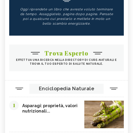
Oggi riprendete un libro che avreste voluto terminare
da tempo. Assaggiatelo, pagina dopo pagina. Pensate
poi a qualcuno cui prestarlo e mettete in moto un
bello scambio energizzante.
Trova Esperto
EFFETTUA UNA RICERCA NELLA DIRECTORY DI CURE-NATURALI E
TROVA IL TUO ESPERTO DI SALUTE NATURALE.
Enciclopedia Naturale
1
Asparagi: proprietà, valori
nutrizionali...