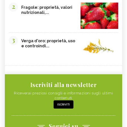
2
Fragole: proprietà, valori
nutrizionali,...
3
Verga d'oro: proprietà, uso
e controindi...
Iscriviti alla newsletter
Riceverai preziosi consigli e informazioni sugli ultimi
contenuti
ISCRIVITI
Seguici su