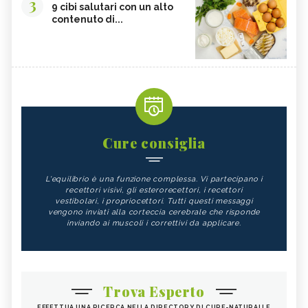
3
9 cibi salutari con un alto
contenuto di...
Cure consiglia
L'equilibrio è una funzione complessa. Vi partecipano i
recettori visivi, gli esterorecettori, i recettori
vestibolari, i propriocettori. Tutti questi messaggi
vengono inviati alla corteccia cerebrale che risponde
inviando ai muscoli i correttivi da applicare.
Trova Esperto
EFFETTUA UNA RICERCA NELLA DIRECTORY DI CURE-NATURALI E