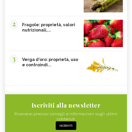
2
Fragole: proprietà, valori
nutrizionali,...
3
Verga d'oro: proprietà, uso
e controindi...
Iscriviti alla newsletter
Riceverai preziosi consigli e informazioni sugli ultimi
contenuti
ISCRIVITI