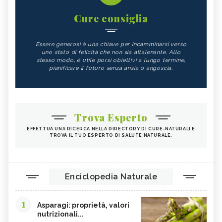
Cure consiglia
Essere generosi è una chiave per incamminarsi verso
uno stato di felicità che non sia altalenante. Allo
stesso modo, è utile porsi obiettivi a lungo termine,
pianificare il futuro senza ansia o angoscia.
Trova Esperto
EFFETTUA UNA RICERCA NELLA DIRECTORY DI CURE-NATURALI E
TROVA IL TUO ESPERTO DI SALUTE NATURALE.
Enciclopedia Naturale
1
Asparagi: proprietà, valori
nutrizionali...