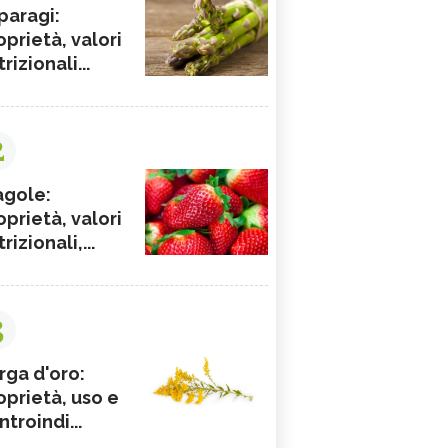
paragi:
oprietà, valori
rizionali...
2
agole:
oprietà, valori
rizionali,...
3
rga d'oro:
oprietà, uso e
ntroindi...