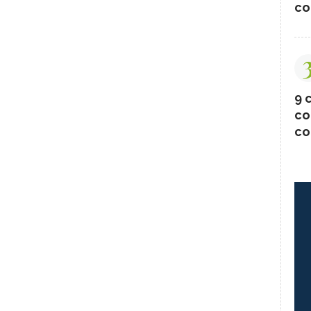
co
9 c
co
co