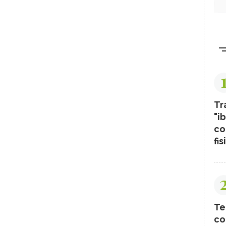
Tr
"ib
co
fis
Te
co