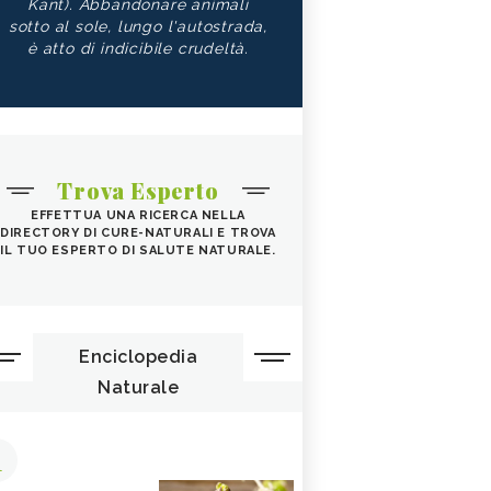
Kant). Abbandonare animali
sotto al sole, lungo l'autostrada,
è atto di indicibile crudeltà.
Trova Esperto
EFFETTUA UNA RICERCA NELLA
DIRECTORY DI CURE-NATURALI E TROVA
IL TUO ESPERTO DI SALUTE NATURALE.
Enciclopedia
Naturale
1