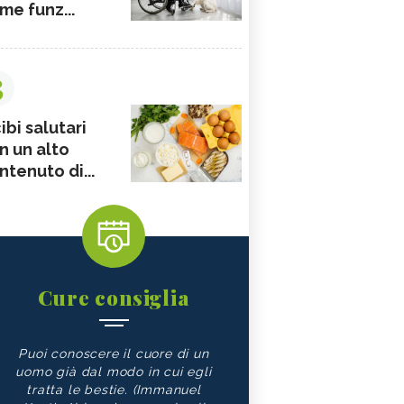
me funz...
3
ibi salutari
n un alto
ntenuto di...
Cure consiglia
Puoi conoscere il cuore di un
uomo già dal modo in cui egli
tratta le bestie. (Immanuel