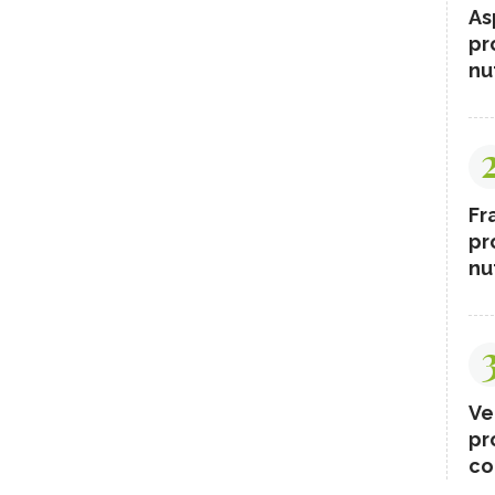
As
pr
nut
Fr
pr
nut
Ve
pr
co