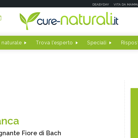
DEABYDAY
VITA DA MAMM
 naturale
Trova l'esperto
Speciali
Rispost
anca
gnante Fiore di Bach