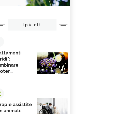
I più letti
1
attamenti
ridi":
mbinare
ioter...
2
rapie assistite
n animali: