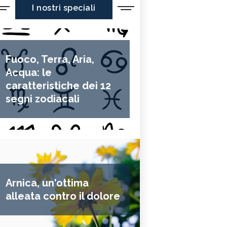
I nostri speciali
Fuoco, Terra, Aria,
Acqua: le
caratteristiche dei 12
segni zodiacali
Arnica, un'ottima
alleata contro il dolore