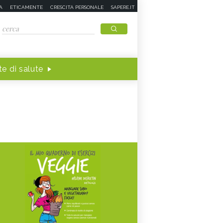
A
ETICAMENTE
CRESCITA PERSONALE
SAPERE.IT
e di salute