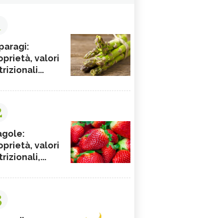
1
paragi:
oprietà, valori
rizionali...
2
agole:
oprietà, valori
rizionali,...
3