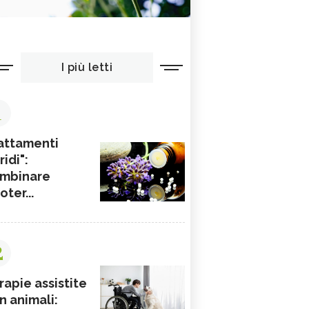
I più letti
1
attamenti
ridi":
mbinare
ioter...
2
rapie assistite
n animali: