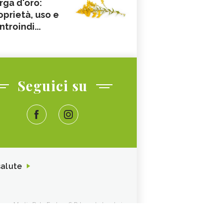
rga d'oro:
oprietà, uso e
ntroindi...
Seguici su
salute
ione. Media Data Factory S.R.L. sede legale in