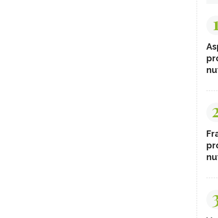
As
pr
nut
Fr
pr
nut