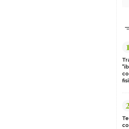
Tr
"ib
co
fis
Te
co