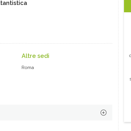
ttantistica
Altre sedi
c
Roma