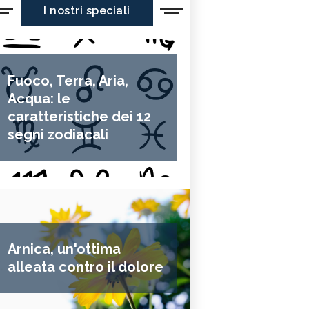
I nostri speciali
Fuoco, Terra, Aria,
Acqua: le
caratteristiche dei 12
segni zodiacali
Arnica, un'ottima
alleata contro il dolore