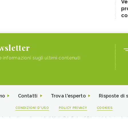
Ve
pr
co
ewsletter
e informazioni sugli ultimi contenuti
mo
Contatti
Trova l'esperto
Risposte di 
CONDIZIONI D'USO
POLICY PRIVACY
COOKIES
I contenuti sono di proprietà di Media Data Factory S.R.L, è vietata la riproduz
viale Sarca 226 Milano 20126 - PI/CF 09595010969