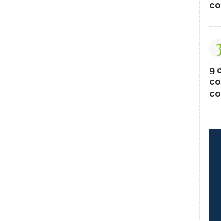
co
9 c
co
co