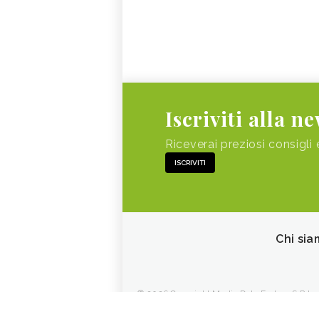
Iscriviti alla n
Riceverai preziosi consigli 
ISCRIVITI
Chi sia
© 2026 Copyright Media Data Factory S.R.L. - 