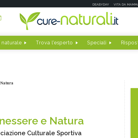
DEABYDAY
VITA DA MAMM
 naturale
Trova l'esperto
Speciali
Rispost
 Natura
nessere e Natura
ciazione Culturale Sportiva