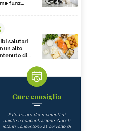
me funz...
3
ibi salutari
n un alto
ntenuto di...
Cure consiglia
Fate tesoro dei momenti di
quiete e concentrazione. Questi
istanti consentono al cervello di