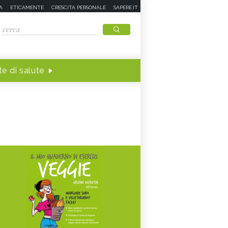
A
ETICAMENTE
CRESCITA PERSONALE
SAPERE.IT
e di salute