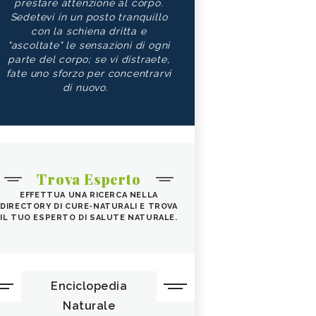
prestare attenzione al corpo.
Sedetevi in un posto tranquillo
con la schiena dritta e
"ascoltate" le sensazioni di ogni
parte del corpo; se vi distraete,
fate uno sforzo per concentrarvi
di nuovo.
Trova Esperto
EFFETTUA UNA RICERCA NELLA
DIRECTORY DI CURE-NATURALI E TROVA
IL TUO ESPERTO DI SALUTE NATURALE.
Enciclopedia
Naturale