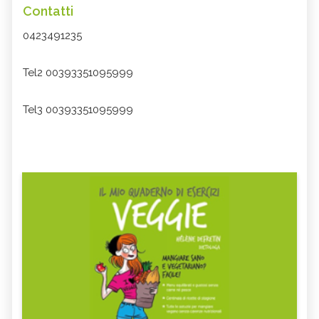
Contatti
0423491235
Tel2 00393351095999
Tel3 00393351095999